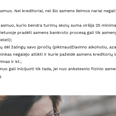
s asmuo. Nei kreditoriai, nei šio asmens šeimos nariai negal
s asmuo, kurio bendra turimų skolų suma viršija 25 minima
ietuvoje pradėti asmens bankroto procesą gali tik asmenys
elsti);
lų dėl žalingų savo įpročių (piktnaudžiavimo alkoholiu, aza
ninkas negalėjo atlikti ir kurie pažeidė asmens kreditorių 
mas ir kt.;
muo gali inicijuoti tik tada, jei nuo ankstesnio fizinio a
.