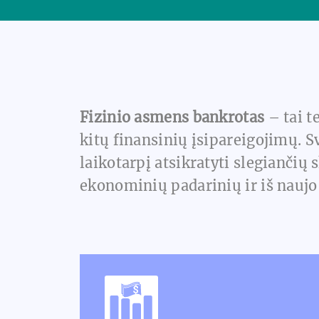
Fizinio asmens bankrotas
– tai t
kitų finansinių įsipareigojimų. S
laikotarpį atsikratyti slegiančių
ekonominių padarinių ir iš naujo