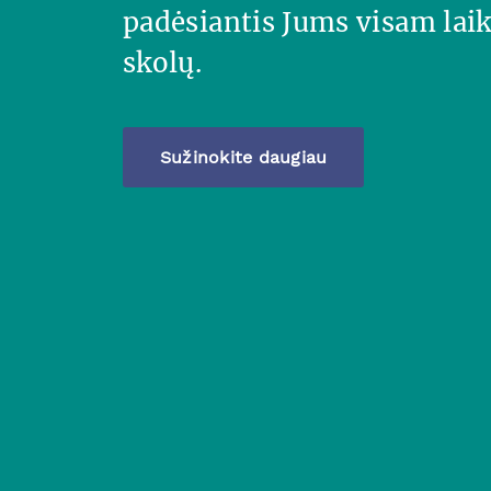
padėsiantis Jums visam laik
skolų.
Sužinokite daugiau