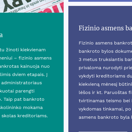
Fizinio asmens b
a
Fizinio asmens bankrot
rtu žinoti kiekvienam
bankroto bylos dokumen
eniui – fizinio asmens
3 metus truksiantis b
ankrotas kainuoja nuo
privaloma nurodyti prie
mis dviem etapais. Į
vykdyti kreditoriams du
 administratoriaus
kiekvieną mėnesį būtini
ikuotai parengti
lėšos ir kt. Paruoštas 
o. Taip pat bankroto
tvirtinamas teismo bei k
 skolininko mokama
vykdomas tinkamai, po 
 skolas kreditoriams.
asmens bankroto byla 