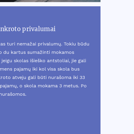
ankroto privalumai
as turi nemažai privalumų. Tokiu būdu
ip du kartus sumažinti mokamos
jeigu skolas išieško antstoliai, jie gali
smens pajamų iki kol visa skola bus
oto atveju gali būti nurašoma iki 33
pajamų, o skola mokama 3 metus. Po
 nurašomos.