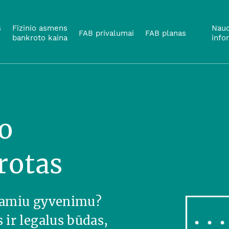
s
Fizinio asmens
Naud
FAB privalumai
FAB planas
bankroto kaina
info
o
rotas
 ramiu gyvenimu?
ir legalus būdas,