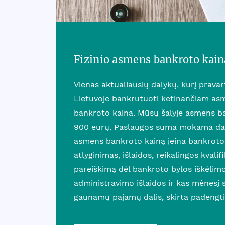
Fizinio asmens bankroto kain
Vienas aktualiausių dalykų, kurį prava
Lietuvoje bankrutuoti ketinančiam asm
bankroto kaina. Mūsų šalyje asmens b
900 eurų. Paslaugos suma mokama dali
asmens bankroto kainą įeina bankroto
atlyginimas, išlaidos, reikalingos kvalif
pareiškimą dėl bankroto bylos iškėlim
administravimo išlaidos ir kas mėnesį
gaunamų pajamų dalis, skirta padengti