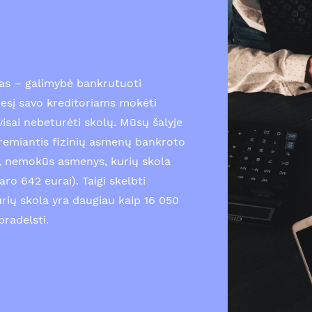
as – galimybė bankrutuoti
esį savo kreditoriams mokėti
isai nebeturėti skolų. Mūsų šalyje
emiantis fizinių asmenų bankroto
gi, nemokūs asmenys, kurių skola
ro 642 eurai). Taigi skelbti
urių skola yra daugiau kaip 16 050
pradelsti.