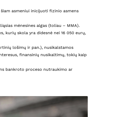
i šiam asmeniui inicijuoti fizinio asmens
liąsias mėnesines algas (toliau – MMA).
, kurių skola yra didesnė nei 16 050 eurų,
rtinių lošimų ir pan.), nusikalstamos
interesus, finansinių nusikaltimų, tokių kaip
smens bankroto proceso nutraukimo ar