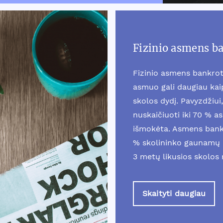
Fizinio asmens b
Fizinio asmens bankrot
asmuo gali daugiau ka
skolos dydį. Pavyzdžiui, 
nuskaičiuoti iki 70 % a
išmokėta. Asmens bankr
% skolininko gaunamų 
3 metų likusios skolos
Skaityti daugiau