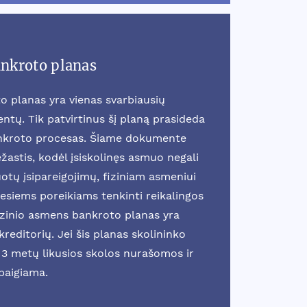
ankroto planas
o planas yra vienas svarbiausių
tų. Tik patvirtinus šį planą prasideda
ankroto procesas. Šiame dokumente
žastis, kodėl įsiskolinęs asmuo negali
otų įsipareigojimų, fiziniam asmeniui
esiems poreikiams tenkinti reikalingos
fizinio asmens bankroto planas yra
reditorių. Jei šis planas skolininko
3 metų likusios skolos nurašomos ir
baigiama.