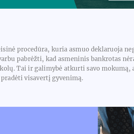
eisinė procedūra, kuria asmuo deklaruoja nega
varbu pabrėžti, kad asmeninis bankrotas nėra
 skolų. Tai ir galimybė atkurti savo mokumą,
 pradėti visavertį gyvenimą.