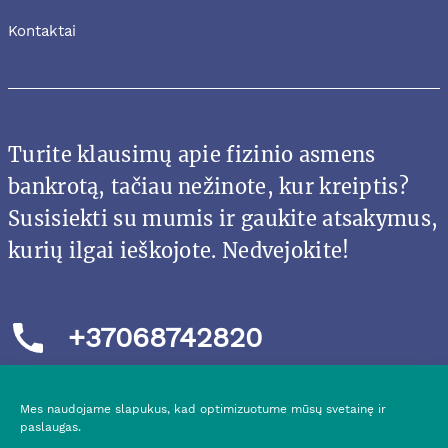
Kontaktai
Turite klausimų apie fizinio asmens
bankrotą, tačiau nežinote, kur kreiptis?
Susisiekti su mumis ir gaukite atsakymus,
kurių ilgai ieškojote. Nedvejokite!
+37068742820
Mes naudojame slapukus, kad optimizuotume mūsų svetainę ir
paslaugas.