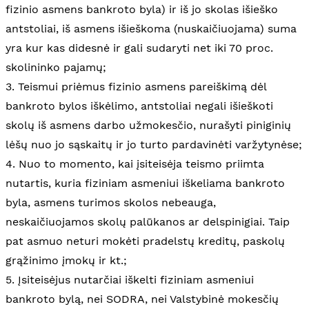
fizinio asmens bankroto byla) ir iš jo skolas išieško
antstoliai, iš asmens išieškoma (nuskaičiuojama) suma
yra kur kas didesnė ir gali sudaryti net iki 70 proc.
skolininko pajamų;
3. Teismui priėmus fizinio asmens pareiškimą dėl
bankroto bylos iškėlimo, antstoliai negali išieškoti
skolų iš asmens darbo užmokesčio, nurašyti piniginių
lėšų nuo jo sąskaitų ir jo turto pardavinėti varžytynėse;
4. Nuo to momento, kai įsiteisėja teismo priimta
nutartis, kuria fiziniam asmeniui iškeliama bankroto
byla, asmens turimos skolos nebeauga,
neskaičiuojamos skolų palūkanos ar delspinigiai. Taip
pat asmuo neturi mokėti pradelstų kreditų, paskolų
grąžinimo įmokų ir kt.;
5. Įsiteisėjus nutarčiai iškelti fiziniam asmeniui
bankroto bylą, nei SODRA, nei Valstybinė mokesčių