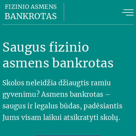
Fizinio asmens bankrotas
FIZINIO ASMENS
BANKROTAS
Fizinio asmens bankroto kaina
FAB privalumai
Saugus fizinio
FAB planas
asmens bankrotas
Naudinga informacija
Skolos neleidžia džiaugtis ramiu
Apie mus
gyvenimu? Asmens bankrotas –
Kontaktai
saugus ir legalus būdas, padėsiantis
Jums visam laikui atsikratyti skolų.