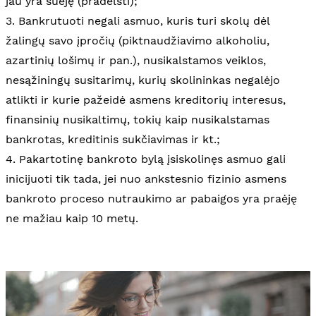
jau yra suėję (pradelsti);
3. Bankrutuoti negali asmuo, kuris turi skolų dėl
žalingų savo įpročių (piktnaudžiavimo alkoholiu,
azartinių lošimų ir pan.), nusikalstamos veiklos,
nesąžiningų susitarimų, kurių skolininkas negalėjo
atlikti ir kurie pažeidė asmens kreditorių interesus,
finansinių nusikaltimų, tokių kaip nusikalstamas
bankrotas, kreditinis sukčiavimas ir kt.;
4. Pakartotinę bankroto bylą įsiskolinęs asmuo gali
inicijuoti tik tada, jei nuo ankstesnio fizinio asmens
bankroto proceso nutraukimo ar pabaigos yra praėję
ne mažiau kaip 10 metų.