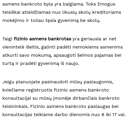
asmens bankroto byla yra baigiama. Toks žmogus
teisiškai atleidžiamas nuo likusių skolų kreditoriams
mokėjimo ir toliau tęsia gyvenimą be skolų.
Taigi
fizinio asmens bankrotas
yra geriausia ar net
vienintelė išeitis, galinti padėti nemokiems asmenims
atkurti savo mokumą, apsaugoti šeimos pajamas bei
turtą ir pradėti gyvenimą iš naujo.
Jeigu planuojate pasinaudoti mūsų paslaugomis,
kviečiame registruotis fizinio asmens bankroto
konsultacijai su mūsų įmonėje dirbančiais bankroto
teisininkais. Fizinio asmens bankroto paslaugas bei
konsultacijas teikiame darbo dienomis nuo 8 iki 17 val.