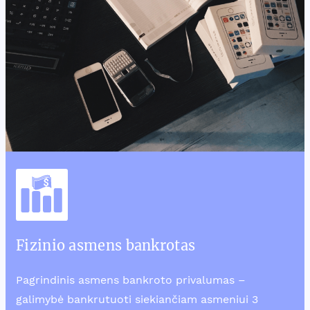
Fizinio asmens bankrotas
Pagrindinis asmens bankroto privalumas –
galimybė bankrutuoti siekiančiam asmeniui 3