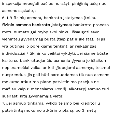
inspekcija nebegali pačios nurašyti piniginių lėšų nuo
asmens sąskaitų;
6. LR fizinių asmenų bankroto įstatymas (toliau –
fizinio asmens bankroto įstatymas
) bankroto proceso
metu numato galimybę skolininkui išsaugoti savo
vienintelį gyvenamąjį būstą (taip pat ir įkeistą), jei jis
yra būtinas jo poreikiams tenkinti ar reikalingas
individualiai / ūkininko veiklai vykdyti. Jei šiame būste
kartu su bankrutuojančiu asmeniu gyvena jo išlaikomi
nepilnamečiai vaikai ar kiti globojami asmenys, teismui
nusprendus, jis gali būti parduodamas tik nuo asmens
mokumo atkūrimo plano patvirtinimo praėjus ne
mažiau kaip 6 mėnesiams. Per šį laikotarpį asmuo turi
susirasti kitą gyvenamąją vietą;
7. Jei asmuo tinkamai vykdo teismo bei kreditorių
patvirtintą mokumo atkūrimo planą, po 3 metų