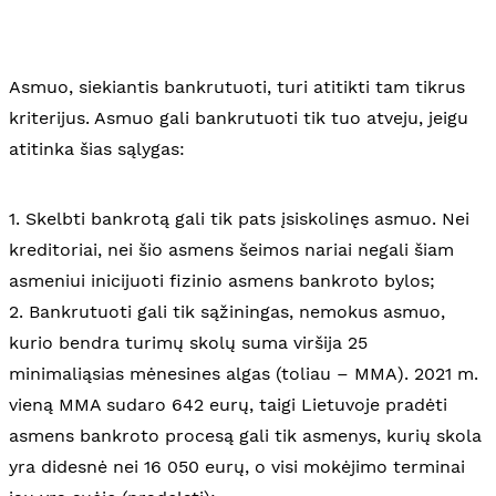
Asmuo, siekiantis bankrutuoti, turi atitikti tam tikrus
kriterijus. Asmuo gali bankrutuoti tik tuo atveju, jeigu
atitinka šias sąlygas:
1. Skelbti bankrotą gali tik pats įsiskolinęs asmuo. Nei
kreditoriai, nei šio asmens šeimos nariai negali šiam
asmeniui inicijuoti fizinio asmens bankroto bylos;
2. Bankrutuoti gali tik sąžiningas, nemokus asmuo,
kurio bendra turimų skolų suma viršija 25
minimaliąsias mėnesines algas (toliau – MMA). 2021 m.
vieną MMA sudaro 642 eurų, taigi Lietuvoje pradėti
asmens bankroto procesą gali tik asmenys, kurių skola
yra didesnė nei 16 050 eurų, o visi mokėjimo terminai