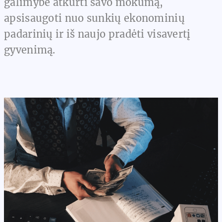
galimybė atkurti savo mokumą,
apsisaugoti nuo sunkių ekonominių
padarinių ir iš naujo pradėti visavertį
gyvenimą.