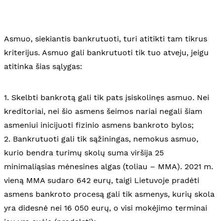
Asmuo, siekiantis bankrutuoti, turi atitikti tam tikrus
kriterijus. Asmuo gali bankrutuoti tik tuo atveju, jeigu
atitinka šias sąlygas:
1. Skelbti bankrotą gali tik pats įsiskolinęs asmuo. Nei
kreditoriai, nei šio asmens šeimos nariai negali šiam
asmeniui inicijuoti fizinio asmens bankroto bylos;
2. Bankrutuoti gali tik sąžiningas, nemokus asmuo,
kurio bendra turimų skolų suma viršija 25
minimaliąsias mėnesines algas (toliau – MMA). 2021 m.
vieną MMA sudaro 642 eurų, taigi Lietuvoje pradėti
asmens bankroto procesą gali tik asmenys, kurių skola
yra didesnė nei 16 050 eurų, o visi mokėjimo terminai