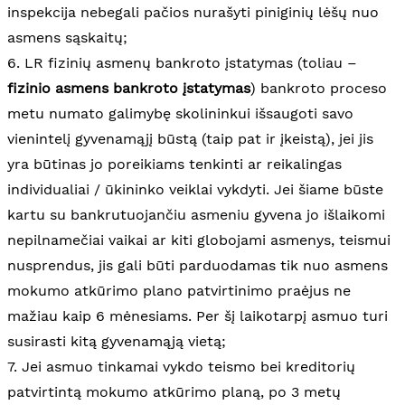
inspekcija nebegali pačios nurašyti piniginių lėšų nuo
asmens sąskaitų;
6. LR fizinių asmenų bankroto įstatymas (toliau –
fizinio asmens bankroto įstatymas
) bankroto proceso
metu numato galimybę skolininkui išsaugoti savo
vienintelį gyvenamąjį būstą (taip pat ir įkeistą), jei jis
yra būtinas jo poreikiams tenkinti ar reikalingas
individualiai / ūkininko veiklai vykdyti. Jei šiame būste
kartu su bankrutuojančiu asmeniu gyvena jo išlaikomi
nepilnamečiai vaikai ar kiti globojami asmenys, teismui
nusprendus, jis gali būti parduodamas tik nuo asmens
mokumo atkūrimo plano patvirtinimo praėjus ne
mažiau kaip 6 mėnesiams. Per šį laikotarpį asmuo turi
susirasti kitą gyvenamąją vietą;
7. Jei asmuo tinkamai vykdo teismo bei kreditorių
patvirtintą mokumo atkūrimo planą, po 3 metų