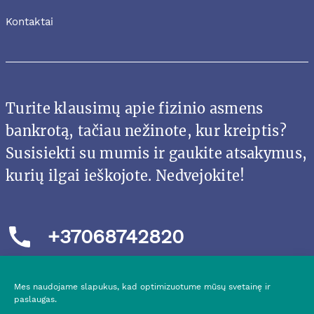
Kontaktai
Turite klausimų apie fizinio asmens
bankrotą, tačiau nežinote, kur kreiptis?
Susisiekti su mumis ir gaukite atsakymus,
kurių ilgai ieškojote. Nedvejokite!
+37068742820
Mes naudojame slapukus, kad optimizuotume mūsų svetainę ir
paslaugas.