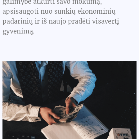
galimybė atkurti savo mokumą,
apsisaugoti nuo sunkių ekonominių
padarinių ir iš naujo pradėti visavertį
gyvenimą.