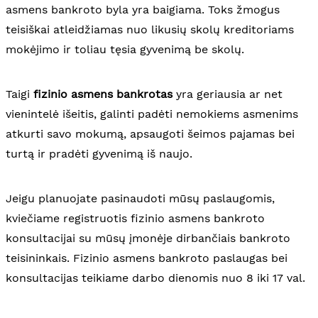
asmens bankroto byla yra baigiama. Toks žmogus
teisiškai atleidžiamas nuo likusių skolų kreditoriams
mokėjimo ir toliau tęsia gyvenimą be skolų.
Taigi
fizinio asmens bankrotas
yra geriausia ar net
vienintelė išeitis, galinti padėti nemokiems asmenims
atkurti savo mokumą, apsaugoti šeimos pajamas bei
turtą ir pradėti gyvenimą iš naujo.
Jeigu planuojate pasinaudoti mūsų paslaugomis,
kviečiame registruotis fizinio asmens bankroto
konsultacijai su mūsų įmonėje dirbančiais bankroto
teisininkais. Fizinio asmens bankroto paslaugas bei
konsultacijas teikiame darbo dienomis nuo 8 iki 17 val.