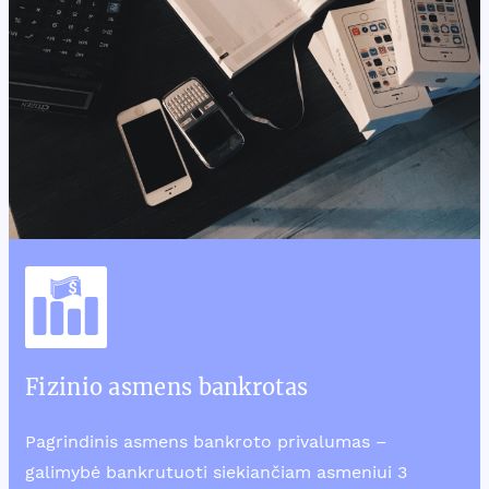
Fizinio asmens bankrotas
Pagrindinis asmens bankroto privalumas –
galimybė bankrutuoti siekiančiam asmeniui 3