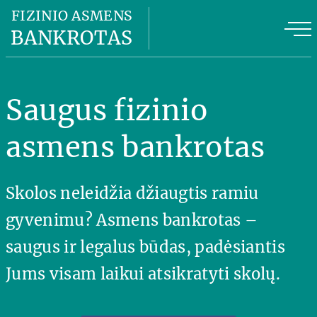
Fizinio asmens bankrotas
FIZINIO ASMENS
BANKROTAS
Fizinio asmens bankroto kaina
FAB privalumai
Saugus fizinio
FAB planas
asmens bankrotas
Naudinga informacija
Skolos neleidžia džiaugtis ramiu
Apie mus
gyvenimu? Asmens bankrotas –
Kontaktai
saugus ir legalus būdas, padėsiantis
Jums visam laikui atsikratyti skolų.