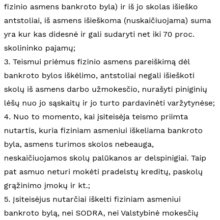
fizinio asmens bankroto byla) ir iš jo skolas išieško
antstoliai, iš asmens išieškoma (nuskaičiuojama) suma
yra kur kas didesnė ir gali sudaryti net iki 70 proc.
skolininko pajamų;
3. Teismui priėmus fizinio asmens pareiškimą dėl
bankroto bylos iškėlimo, antstoliai negali išieškoti
skolų iš asmens darbo užmokesčio, nurašyti piniginių
lėšų nuo jo sąskaitų ir jo turto pardavinėti varžytynėse;
4. Nuo to momento, kai įsiteisėja teismo priimta
nutartis, kuria fiziniam asmeniui iškeliama bankroto
byla, asmens turimos skolos nebeauga,
neskaičiuojamos skolų palūkanos ar delspinigiai. Taip
pat asmuo neturi mokėti pradelstų kreditų, paskolų
grąžinimo įmokų ir kt.;
5. Įsiteisėjus nutarčiai iškelti fiziniam asmeniui
bankroto bylą, nei SODRA, nei Valstybinė mokesčių