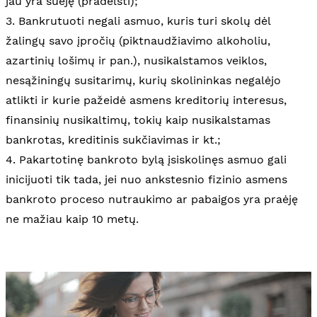
jau yra suėję (pradelsti);
3. Bankrutuoti negali asmuo, kuris turi skolų dėl
žalingų savo įpročių (piktnaudžiavimo alkoholiu,
azartinių lošimų ir pan.), nusikalstamos veiklos,
nesąžiningų susitarimų, kurių skolininkas negalėjo
atlikti ir kurie pažeidė asmens kreditorių interesus,
finansinių nusikaltimų, tokių kaip nusikalstamas
bankrotas, kreditinis sukčiavimas ir kt.;
4. Pakartotinę bankroto bylą įsiskolinęs asmuo gali
inicijuoti tik tada, jei nuo ankstesnio fizinio asmens
bankroto proceso nutraukimo ar pabaigos yra praėję
ne mažiau kaip 10 metų.