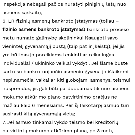
inspekcija nebegali pačios nurašyti piniginių lėšų nuo
asmens sąskaitų;
6. LR fizinių asmenų bankroto įstatymas (toliau –
fizinio asmens bankroto įstatymas
) bankroto proceso
metu numato galimybę skolininkui išsaugoti savo
vienintelį gyvenamąjį būstą (taip pat ir įkeistą), jei jis
yra būtinas jo poreikiams tenkinti ar reikalingas
individualiai / ūkininko veiklai vykdyti. Jei šiame būste
kartu su bankrutuojančiu asmeniu gyvena jo išlaikomi
nepilnamečiai vaikai ar kiti globojami asmenys, teismui
nusprendus, jis gali būti parduodamas tik nuo asmens
mokumo atkūrimo plano patvirtinimo praėjus ne
mažiau kaip 6 mėnesiams. Per šį laikotarpį asmuo turi
susirasti kitą gyvenamąją vietą;
7. Jei asmuo tinkamai vykdo teismo bei kreditorių
patvirtintą mokumo atkūrimo planą, po 3 metų