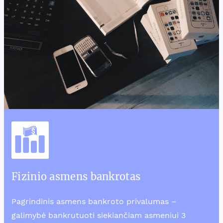
Fizinio asmens bankrotas
Pagrindinis asmens bankroto privalumas –
galimybė bankrutuoti siekiančiam asmeniui 3