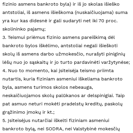
fizinio asmens bankroto byla) ir iš jo skolas išieško
antstoliai, iš asmens išieškoma (nuskaičiuojama) suma
yra kur kas didesnė ir gali sudaryti net iki 70 proc.
skolininko pajamų;
3. Teismui priėmus fizinio asmens pareiškimą dėl
bankroto bylos iškėlimo, antstoliai negali išieškoti
skolų iš asmens darbo užmokesčio, nurašyti piniginių
lėšų nuo jo sąskaitų ir jo turto pardavinėti varžytynėse;
4. Nuo to momento, kai įsiteisėja teismo priimta
nutartis, kuria fiziniam asmeniui iškeliama bankroto
byla, asmens turimos skolos nebeauga,
neskaičiuojamos skolų palūkanos ar delspinigiai. Taip
pat asmuo neturi mokėti pradelstų kreditų, paskolų
grąžinimo įmokų ir kt.;
5. Įsiteisėjus nutarčiai iškelti fiziniam asmeniui
bankroto bylą, nei SODRA, nei Valstybinė mokesčių