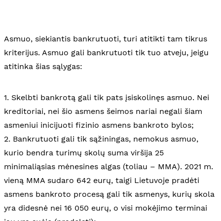
Asmuo, siekiantis bankrutuoti, turi atitikti tam tikrus
kriterijus. Asmuo gali bankrutuoti tik tuo atveju, jeigu
atitinka šias sąlygas:
1. Skelbti bankrotą gali tik pats įsiskolinęs asmuo. Nei
kreditoriai, nei šio asmens šeimos nariai negali šiam
asmeniui inicijuoti fizinio asmens bankroto bylos;
2. Bankrutuoti gali tik sąžiningas, nemokus asmuo,
kurio bendra turimų skolų suma viršija 25
minimaliąsias mėnesines algas (toliau – MMA). 2021 m.
vieną MMA sudaro 642 eurų, taigi Lietuvoje pradėti
asmens bankroto procesą gali tik asmenys, kurių skola
yra didesnė nei 16 050 eurų, o visi mokėjimo terminai