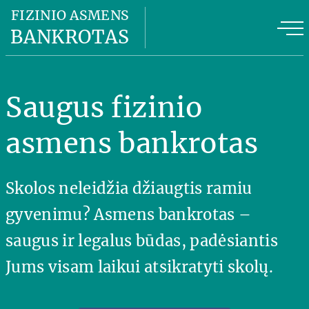
Fizinio asmens bankrotas
FIZINIO ASMENS
BANKROTAS
Fizinio asmens bankroto kaina
FAB privalumai
Saugus fizinio
FAB planas
asmens bankrotas
Naudinga informacija
Skolos neleidžia džiaugtis ramiu
Apie mus
gyvenimu? Asmens bankrotas –
Kontaktai
saugus ir legalus būdas, padėsiantis
Jums visam laikui atsikratyti skolų.