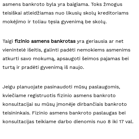
asmens bankroto byla yra baigiama. Toks žmogus
teisiškai atleidžiamas nuo likusių skolų kreditoriams
mokėjimo ir toliau tęsia gyvenimą be skolų.
Taigi
fizinio asmens bankrotas
yra geriausia ar net
vienintelė išeitis, galinti padėti nemokiems asmenims
atkurti savo mokumą, apsaugoti šeimos pajamas bei
turtą ir pradėti gyvenimą iš naujo.
Jeigu planuojate pasinaudoti mūsų paslaugomis,
kviečiame registruotis fizinio asmens bankroto
konsultacijai su mūsų įmonėje dirbančiais bankroto
teisininkais. Fizinio asmens bankroto paslaugas bei
konsultacijas teikiame darbo dienomis nuo 8 iki 17 val.