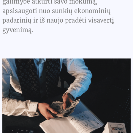
galimybė atkurti savo mokumą,
apsisaugoti nuo sunkių ekonominių
padarinių ir iš naujo pradėti visavertį
gyvenimą.