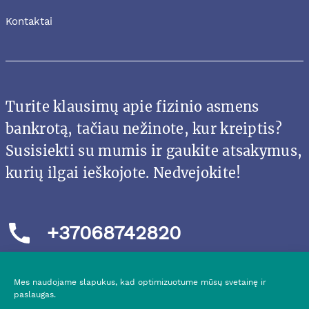
Kontaktai
Turite klausimų apie fizinio asmens
bankrotą, tačiau nežinote, kur kreiptis?
Susisiekti su mumis ir gaukite atsakymus,
kurių ilgai ieškojote. Nedvejokite!
+37068742820
Mes naudojame slapukus, kad optimizuotume mūsų svetainę ir
paslaugas.