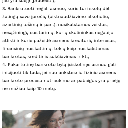
jau yra suėję (pradelsti);
3. Bankrutuoti negali asmuo, kuris turi skolų dėl
žalingų savo įpročių (piktnaudžiavimo alkoholiu,
azartinių lošimų ir pan.), nusikalstamos veiklos,
nesąžiningų susitarimų, kurių skolininkas negalėjo
atlikti ir kurie pažeidė asmens kreditorių interesus,
finansinių nusikaltimų, tokių kaip nusikalstamas
bankrotas, kreditinis sukčiavimas ir kt.;
4. Pakartotinę bankroto bylą įsiskolinęs asmuo gali
inicijuoti tik tada, jei nuo ankstesnio fizinio asmens
bankroto proceso nutraukimo ar pabaigos yra praėję
ne mažiau kaip 10 metų.