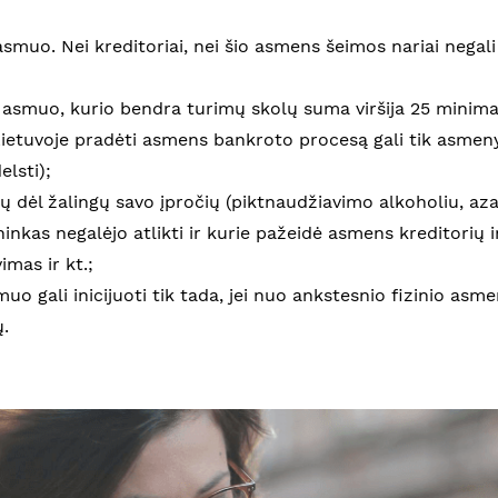
s asmuo. Nei kreditoriai, nei šio asmens šeimos nariai negal
s asmuo, kurio bendra turimų skolų suma viršija 25 minima
ietuvoje pradėti asmens bankroto procesą gali tik asmenys
elsti);
lų dėl žalingų savo įpročių (piktnaudžiavimo alkoholiu, aza
ninkas negalėjo atlikti ir kurie pažeidė asmens kreditorių 
mas ir kt.;
muo gali inicijuoti tik tada, jei nuo ankstesnio fizinio a
.