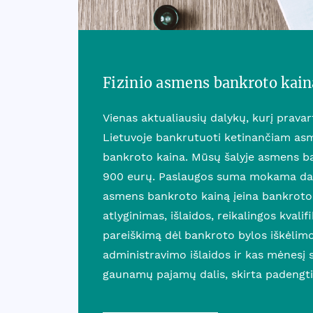
Fizinio asmens bankroto kain
Vienas aktualiausių dalykų, kurį prava
Lietuvoje bankrutuoti ketinančiam asm
bankroto kaina. Mūsų šalyje asmens b
900 eurų. Paslaugos suma mokama dali
asmens bankroto kainą įeina bankroto
atlyginimas, išlaidos, reikalingos kvalif
pareiškimą dėl bankroto bylos iškėlim
administravimo išlaidos ir kas mėnesį
gaunamų pajamų dalis, skirta padengti