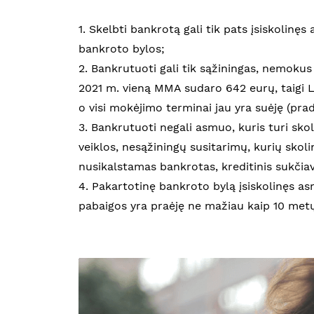
1. Skelbti bankrotą gali tik pats įsiskolinę
bankroto bylos;
2. Bankrutuoti gali tik sąžiningas, nemoku
2021 m. vieną MMA sudaro 642 eurų, taigi L
o visi mokėjimo terminai jau yra suėję (prad
3. Bankrutuoti negali asmuo, kuris turi sko
veiklos, nesąžiningų susitarimų, kurių skoli
nusikalstamas bankrotas, kreditinis sukčiavi
4. Pakartotinę bankroto bylą įsiskolinęs as
pabaigos yra praėję ne mažiau kaip 10 metų