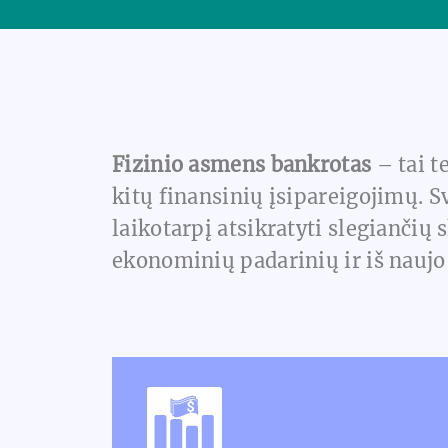
Fizinio asmens bankrotas
– tai t
kitų finansinių įsipareigojimų. S
laikotarpį atsikratyti slegiančių
ekonominių padarinių ir iš naujo