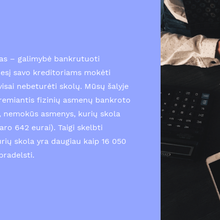
as – galimybė bankrutuoti
esį savo kreditoriams mokėti
isai nebeturėti skolų. Mūsų šalyje
emiantis fizinių asmenų bankroto
gi, nemokūs asmenys, kurių skola
ro 642 eurai). Taigi skelbti
urių skola yra daugiau kaip 16 050
pradelsti.