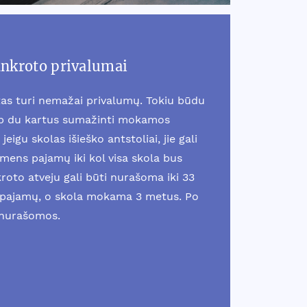
ankroto privalumai
as turi nemažai privalumų. Tokiu būdu
ip du kartus sumažinti mokamos
jeigu skolas išieško antstoliai, jie gali
smens pajamų iki kol visa skola bus
oto atveju gali būti nurašoma iki 33
pajamų, o skola mokama 3 metus. Po
 nurašomos.