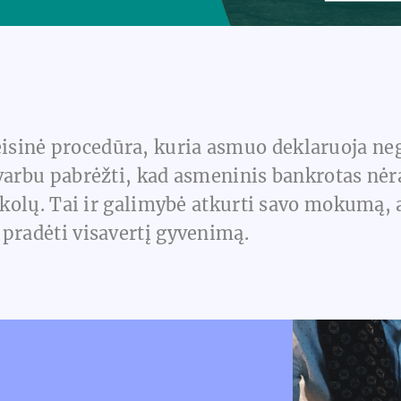
eisinė procedūra, kuria asmuo deklaruoja nega
varbu pabrėžti, kad asmeninis bankrotas nėra
 skolų. Tai ir galimybė atkurti savo mokumą,
 pradėti visavertį gyvenimą.