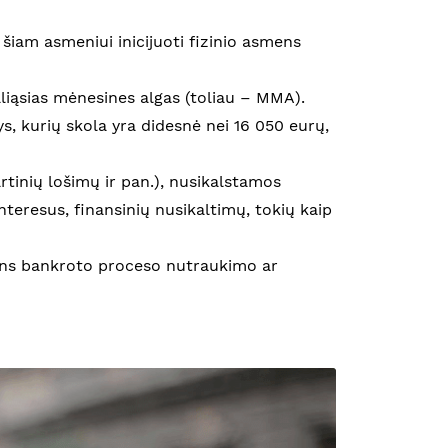
i šiam asmeniui inicijuoti fizinio asmens
liąsias mėnesines algas (toliau – MMA).
, kurių skola yra didesnė nei 16 050 eurų,
rtinių lošimų ir pan.), nusikalstamos
interesus, finansinių nusikaltimų, tokių kaip
smens bankroto proceso nutraukimo ar