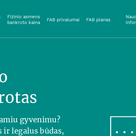
s
Fizinio asmens
Naud
FAB privalumai
FAB planas
bankroto kaina
info
o
rotas
 ramiu gyvenimu?
ir legalus būdas,