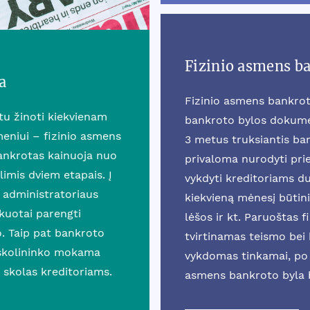
Fizinio asmens b
a
Fizinio asmens bankrot
rtu žinoti kiekvienam
bankroto bylos dokumen
eniui – fizinio asmens
3 metus truksiantis b
ankrotas kainuoja nuo
privaloma nurodyti prie
mis dviem etapais. Į
vykdyti kreditoriams du
 administratoriaus
kiekvieną mėnesį būtini
ikuotai parengti
lėšos ir kt. Paruoštas 
o. Taip pat bankroto
tvirtinamas teismo bei k
 skolininko mokama
vykdomas tinkamai, po 
 skolas kreditoriams.
asmens bankroto byla 