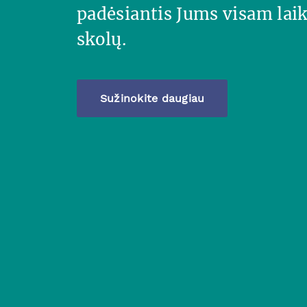
padėsiantis Jums visam laik
skolų.
Sužinokite daugiau