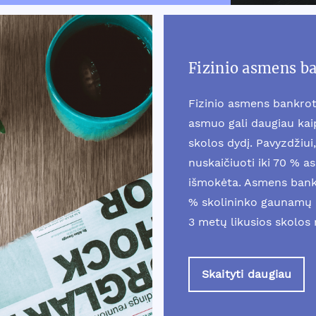
Fizinio asmens b
Fizinio asmens bankrot
asmuo gali daugiau ka
skolos dydį. Pavyzdžiui, 
nuskaičiuoti iki 70 % a
išmokėta. Asmens bankr
% skolininko gaunamų 
3 metų likusios skolos
Skaityti daugiau