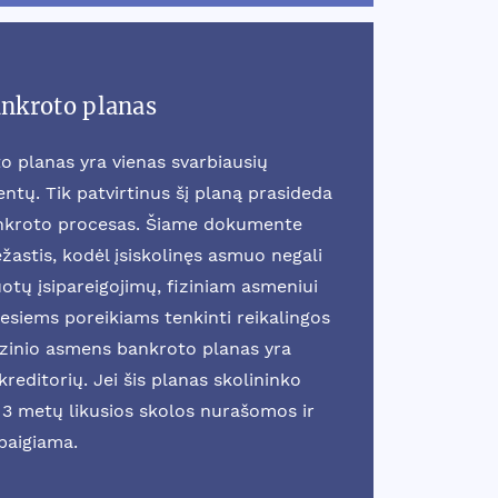
ankroto planas
o planas yra vienas svarbiausių
tų. Tik patvirtinus šį planą prasideda
ankroto procesas. Šiame dokumente
žastis, kodėl įsiskolinęs asmuo negali
otų įsipareigojimų, fiziniam asmeniui
esiems poreikiams tenkinti reikalingos
fizinio asmens bankroto planas yra
reditorių. Jei šis planas skolininko
3 metų likusios skolos nurašomos ir
baigiama.