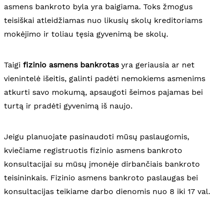
asmens bankroto byla yra baigiama. Toks žmogus
teisiškai atleidžiamas nuo likusių skolų kreditoriams
mokėjimo ir toliau tęsia gyvenimą be skolų.
Taigi
fizinio asmens bankrotas
yra geriausia ar net
vienintelė išeitis, galinti padėti nemokiems asmenims
atkurti savo mokumą, apsaugoti šeimos pajamas bei
turtą ir pradėti gyvenimą iš naujo.
Jeigu planuojate pasinaudoti mūsų paslaugomis,
kviečiame registruotis fizinio asmens bankroto
konsultacijai su mūsų įmonėje dirbančiais bankroto
teisininkais. Fizinio asmens bankroto paslaugas bei
konsultacijas teikiame darbo dienomis nuo 8 iki 17 val.