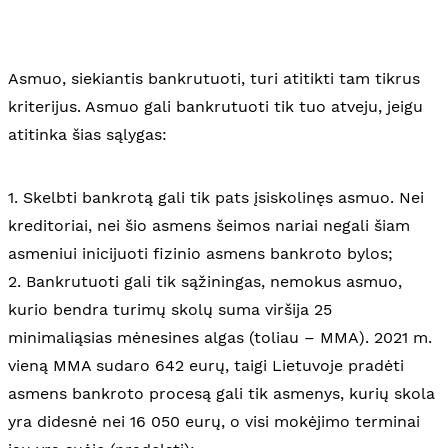
Asmuo, siekiantis bankrutuoti, turi atitikti tam tikrus
kriterijus. Asmuo gali bankrutuoti tik tuo atveju, jeigu
atitinka šias sąlygas:
1. Skelbti bankrotą gali tik pats įsiskolinęs asmuo. Nei
kreditoriai, nei šio asmens šeimos nariai negali šiam
asmeniui inicijuoti fizinio asmens bankroto bylos;
2. Bankrutuoti gali tik sąžiningas, nemokus asmuo,
kurio bendra turimų skolų suma viršija 25
minimaliąsias mėnesines algas (toliau – MMA). 2021 m.
vieną MMA sudaro 642 eurų, taigi Lietuvoje pradėti
asmens bankroto procesą gali tik asmenys, kurių skola
yra didesnė nei 16 050 eurų, o visi mokėjimo terminai