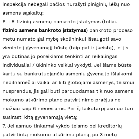
inspekcija nebegali pačios nurašyti piniginių lėšų nuo
asmens sąskaitų;
6. LR fizinių asmenų bankroto įstatymas (toliau –
fizinio asmens bankroto įstatymas
) bankroto proceso
metu numato galimybę skolininkui išsaugoti savo
vienintelį gyvenamąjį būstą (taip pat ir įkeistą), jei jis
yra būtinas jo poreikiams tenkinti ar reikalingas
individualiai / ūkininko veiklai vykdyti. Jei šiame būste
kartu su bankrutuojančiu asmeniu gyvena jo išlaikomi
nepilnamečiai vaikai ar kiti globojami asmenys, teismui
nusprendus, jis gali būti parduodamas tik nuo asmens
mokumo atkūrimo plano patvirtinimo praėjus ne
mažiau kaip 6 mėnesiams. Per šį laikotarpį asmuo turi
susirasti kitą gyvenamąją vietą;
7. Jei asmuo tinkamai vykdo teismo bei kreditorių
patvirtintą mokumo atkūrimo planą, po 3 metų