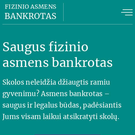
Fizinio asmens bankrotas
FIZINIO ASMENS
BANKROTAS
Fizinio asmens bankroto kaina
FAB privalumai
Saugus fizinio
FAB planas
asmens bankrotas
Naudinga informacija
Skolos neleidžia džiaugtis ramiu
Apie mus
gyvenimu? Asmens bankrotas –
Kontaktai
saugus ir legalus būdas, padėsiantis
Jums visam laikui atsikratyti skolų.