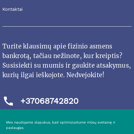
Kontaktai
Turite klausimų apie fizinio asmens
bankrotą, tačiau nežinote, kur kreiptis?
Susisiekti su mumis ir gaukite atsakymus,
kurių ilgai ieškojote. Nedvejokite!
+37068742820
Mes naudojame slapukus, kad optimizuotume mūsų svetainę ir
paslaugas.