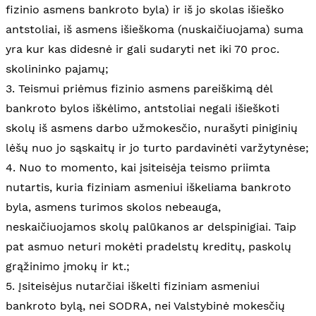
fizinio asmens bankroto byla) ir iš jo skolas išieško
antstoliai, iš asmens išieškoma (nuskaičiuojama) suma
yra kur kas didesnė ir gali sudaryti net iki 70 proc.
skolininko pajamų;
3. Teismui priėmus fizinio asmens pareiškimą dėl
bankroto bylos iškėlimo, antstoliai negali išieškoti
skolų iš asmens darbo užmokesčio, nurašyti piniginių
lėšų nuo jo sąskaitų ir jo turto pardavinėti varžytynėse;
4. Nuo to momento, kai įsiteisėja teismo priimta
nutartis, kuria fiziniam asmeniui iškeliama bankroto
byla, asmens turimos skolos nebeauga,
neskaičiuojamos skolų palūkanos ar delspinigiai. Taip
pat asmuo neturi mokėti pradelstų kreditų, paskolų
grąžinimo įmokų ir kt.;
5. Įsiteisėjus nutarčiai iškelti fiziniam asmeniui
bankroto bylą, nei SODRA, nei Valstybinė mokesčių