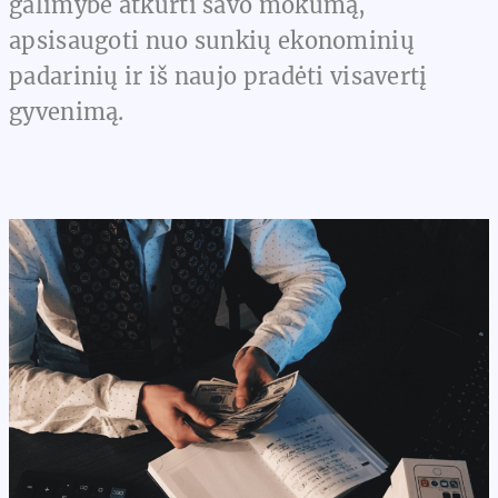
galimybė atkurti savo mokumą,
apsisaugoti nuo sunkių ekonominių
padarinių ir iš naujo pradėti visavertį
gyvenimą.