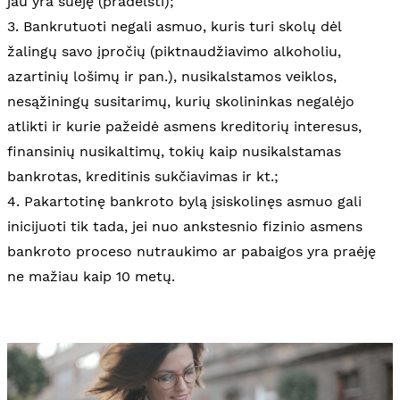
jau yra suėję (pradelsti);
3. Bankrutuoti negali asmuo, kuris turi skolų dėl
žalingų savo įpročių (piktnaudžiavimo alkoholiu,
azartinių lošimų ir pan.), nusikalstamos veiklos,
nesąžiningų susitarimų, kurių skolininkas negalėjo
atlikti ir kurie pažeidė asmens kreditorių interesus,
finansinių nusikaltimų, tokių kaip nusikalstamas
bankrotas, kreditinis sukčiavimas ir kt.;
4. Pakartotinę bankroto bylą įsiskolinęs asmuo gali
inicijuoti tik tada, jei nuo ankstesnio fizinio asmens
bankroto proceso nutraukimo ar pabaigos yra praėję
ne mažiau kaip 10 metų.