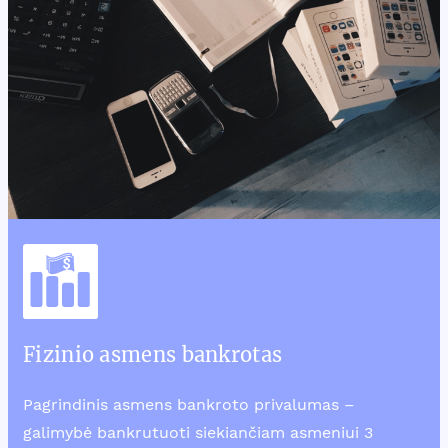
Fizinio asmens bankrotas
Pagrindinis asmens bankroto privalumas –
galimybė bankrutuoti siekiančiam asmeniui 3