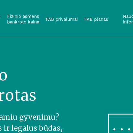
s
Fizinio asmens
Naud
FAB privalumai
FAB planas
bankroto kaina
info
o
rotas
 ramiu gyvenimu?
ir legalus būdas,