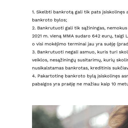
1. Skelbti bankrotą gali tik pats įsiskolinę
bankroto bylos;
2. Bankrutuoti gali tik sąžiningas, nemoku
2021 m. vieną MMA sudaro 642 eurų, taigi L
o visi mokėjimo terminai jau yra suėję (prad
3. Bankrutuoti negali asmuo, kuris turi sko
veiklos, nesąžiningų susitarimų, kurių skoli
nusikalstamas bankrotas, kreditinis sukčiavi
4. Pakartotinę bankroto bylą įsiskolinęs as
pabaigos yra praėję ne mažiau kaip 10 metų