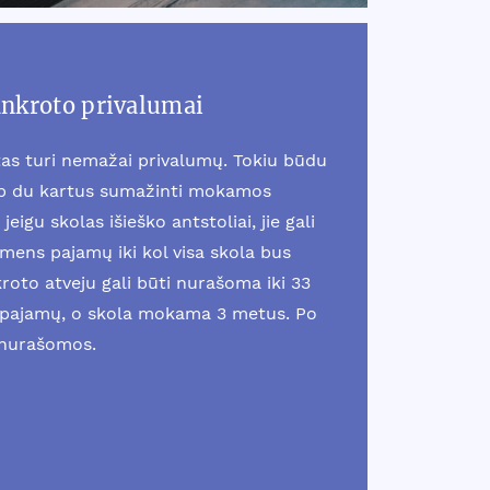
ankroto privalumai
as turi nemažai privalumų. Tokiu būdu
ip du kartus sumažinti mokamos
jeigu skolas išieško antstoliai, jie gali
smens pajamų iki kol visa skola bus
oto atveju gali būti nurašoma iki 33
pajamų, o skola mokama 3 metus. Po
 nurašomos.