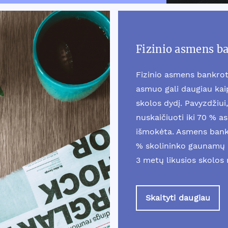
Fizinio asmens b
Fizinio asmens bankrot
asmuo gali daugiau ka
skolos dydį. Pavyzdžiui, 
nuskaičiuoti iki 70 % a
išmokėta. Asmens bankr
% skolininko gaunamų 
3 metų likusios skolos
Skaityti daugiau