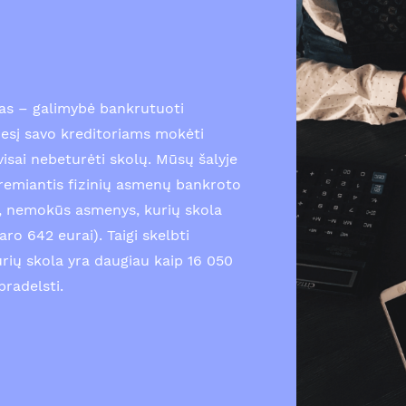
as – galimybė bankrutuoti
esį savo kreditoriams mokėti
isai nebeturėti skolų. Mūsų šalyje
emiantis fizinių asmenų bankroto
gi, nemokūs asmenys, kurių skola
ro 642 eurai). Taigi skelbti
urių skola yra daugiau kaip 16 050
pradelsti.