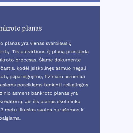
ankroto planas
o planas yra vienas svarbiausių
tų. Tik patvirtinus šį planą prasideda
ankroto procesas. Šiame dokumente
žastis, kodėl įsiskolinęs asmuo negali
otų įsipareigojimų, fiziniam asmeniui
esiems poreikiams tenkinti reikalingos
fizinio asmens bankroto planas yra
reditorių. Jei šis planas skolininko
3 metų likusios skolos nurašomos ir
baigiama.