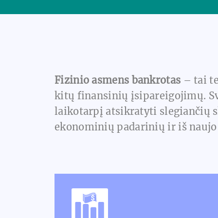
Fizinio asmens bankrotas
– tai t
kitų finansinių įsipareigojimų. S
laikotarpį atsikratyti slegiančių
ekonominių padarinių ir iš naujo