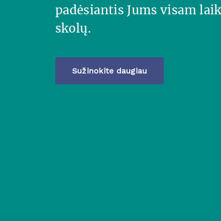
padėsiantis Jums visam laik
skolų.
Sužinokite daugiau