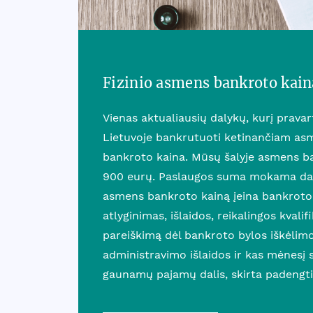
Fizinio asmens bankroto kain
Vienas aktualiausių dalykų, kurį prava
Lietuvoje bankrutuoti ketinančiam asm
bankroto kaina. Mūsų šalyje asmens b
900 eurų. Paslaugos suma mokama dali
asmens bankroto kainą įeina bankroto
atlyginimas, išlaidos, reikalingos kvalif
pareiškimą dėl bankroto bylos iškėlim
administravimo išlaidos ir kas mėnesį
gaunamų pajamų dalis, skirta padengti