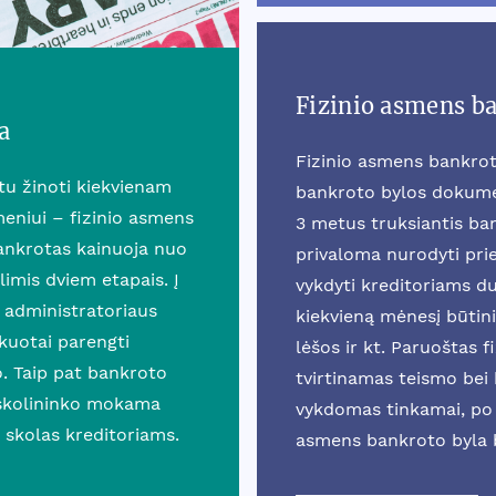
Fizinio asmens b
a
Fizinio asmens bankrot
rtu žinoti kiekvienam
bankroto bylos dokumen
eniui – fizinio asmens
3 metus truksiantis b
ankrotas kainuoja nuo
privaloma nurodyti prie
mis dviem etapais. Į
vykdyti kreditoriams du
 administratoriaus
kiekvieną mėnesį būtini
ikuotai parengti
lėšos ir kt. Paruoštas 
o. Taip pat bankroto
tvirtinamas teismo bei k
 skolininko mokama
vykdomas tinkamai, po 
 skolas kreditoriams.
asmens bankroto byla 