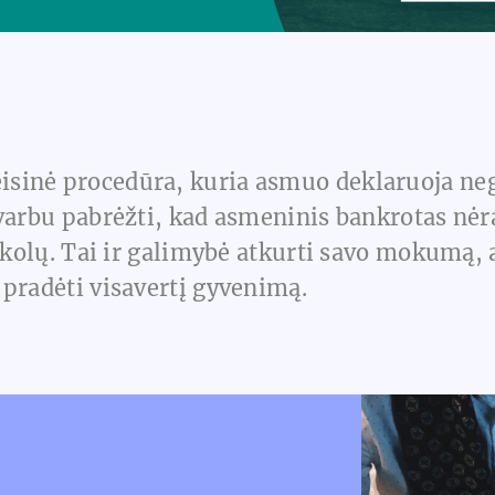
eisinė procedūra, kuria asmuo deklaruoja nega
varbu pabrėžti, kad asmeninis bankrotas nėra
 skolų. Tai ir galimybė atkurti savo mokumą,
 pradėti visavertį gyvenimą.