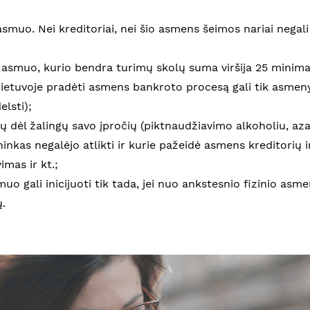
s asmuo. Nei kreditoriai, nei šio asmens šeimos nariai negal
s asmuo, kurio bendra turimų skolų suma viršija 25 minima
ietuvoje pradėti asmens bankroto procesą gali tik asmenys
elsti);
lų dėl žalingų savo įpročių (piktnaudžiavimo alkoholiu, aza
ninkas negalėjo atlikti ir kurie pažeidė asmens kreditorių 
mas ir kt.;
muo gali inicijuoti tik tada, jei nuo ankstesnio fizinio a
.