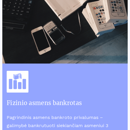
Fizinio asmens bankrotas
Pagrindinis asmens bankroto privalumas –
galimybė bankrutuoti siekiančiam asmeniui 3