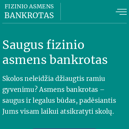
Fizinio asmens bankrotas
FIZINIO ASMENS
BANKROTAS
Fizinio asmens bankroto kaina
FAB privalumai
Saugus fizinio
FAB planas
asmens bankrotas
Naudinga informacija
Skolos neleidžia džiaugtis ramiu
Apie mus
gyvenimu? Asmens bankrotas –
Kontaktai
saugus ir legalus būdas, padėsiantis
Jums visam laikui atsikratyti skolų.