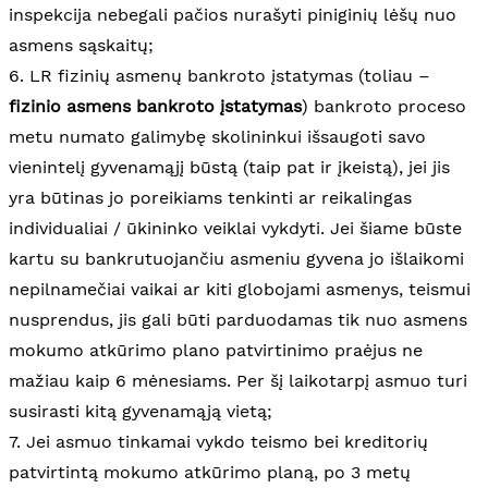
inspekcija nebegali pačios nurašyti piniginių lėšų nuo
asmens sąskaitų;
6. LR fizinių asmenų bankroto įstatymas (toliau –
fizinio asmens bankroto įstatymas
) bankroto proceso
metu numato galimybę skolininkui išsaugoti savo
vienintelį gyvenamąjį būstą (taip pat ir įkeistą), jei jis
yra būtinas jo poreikiams tenkinti ar reikalingas
individualiai / ūkininko veiklai vykdyti. Jei šiame būste
kartu su bankrutuojančiu asmeniu gyvena jo išlaikomi
nepilnamečiai vaikai ar kiti globojami asmenys, teismui
nusprendus, jis gali būti parduodamas tik nuo asmens
mokumo atkūrimo plano patvirtinimo praėjus ne
mažiau kaip 6 mėnesiams. Per šį laikotarpį asmuo turi
susirasti kitą gyvenamąją vietą;
7. Jei asmuo tinkamai vykdo teismo bei kreditorių
patvirtintą mokumo atkūrimo planą, po 3 metų