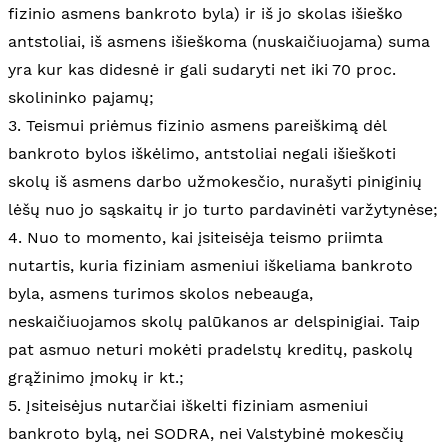
fizinio asmens bankroto byla) ir iš jo skolas išieško
antstoliai, iš asmens išieškoma (nuskaičiuojama) suma
yra kur kas didesnė ir gali sudaryti net iki 70 proc.
skolininko pajamų;
3. Teismui priėmus fizinio asmens pareiškimą dėl
bankroto bylos iškėlimo, antstoliai negali išieškoti
skolų iš asmens darbo užmokesčio, nurašyti piniginių
lėšų nuo jo sąskaitų ir jo turto pardavinėti varžytynėse;
4. Nuo to momento, kai įsiteisėja teismo priimta
nutartis, kuria fiziniam asmeniui iškeliama bankroto
byla, asmens turimos skolos nebeauga,
neskaičiuojamos skolų palūkanos ar delspinigiai. Taip
pat asmuo neturi mokėti pradelstų kreditų, paskolų
grąžinimo įmokų ir kt.;
5. Įsiteisėjus nutarčiai iškelti fiziniam asmeniui
bankroto bylą, nei SODRA, nei Valstybinė mokesčių