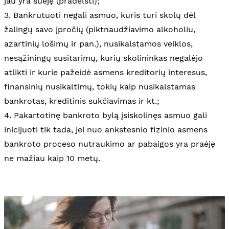
jau yra suėję (pradelsti);
3. Bankrutuoti negali asmuo, kuris turi skolų dėl
žalingų savo įpročių (piktnaudžiavimo alkoholiu,
azartinių lošimų ir pan.), nusikalstamos veiklos,
nesąžiningų susitarimų, kurių skolininkas negalėjo
atlikti ir kurie pažeidė asmens kreditorių interesus,
finansinių nusikaltimų, tokių kaip nusikalstamas
bankrotas, kreditinis sukčiavimas ir kt.;
4. Pakartotinę bankroto bylą įsiskolinęs asmuo gali
inicijuoti tik tada, jei nuo ankstesnio fizinio asmens
bankroto proceso nutraukimo ar pabaigos yra praėję
ne mažiau kaip 10 metų.