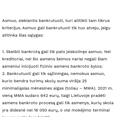
Asmuo, siekiantis bankrutuoti, turi atitikti tam tikrus
kriterijus. Asmuo gali bankrutuoti tik tuo atveju, jeigu
atitinka šias sąlygas:
1. Skelbti bankrotą gali tik pats įsiskolinęs asmuo. Nei
kreditoriai, nei šio asmens šeimos nariai negali šiam
asmeniui inicijuoti fizinio asmens bankroto bylos;
2. Bankrutuoti gali tik sąžiningas, nemokus asmuo,
kurio bendra turimų skolų suma viršija 25
minimaliąsias mėnesines algas (toliau – MMA). 2021 m.
vieną MMA sudaro 642 eurų, taigi Lietuvoje pradėti
asmens bankroto procesą gali tik asmenys, kurių skola
yra didesnė nei 16 050 eurų, o visi mokėjimo terminai