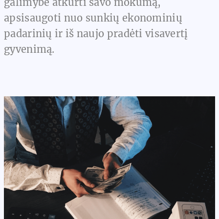
galimybė atkurti savo mokumą,
apsisaugoti nuo sunkių ekonominių
padarinių ir iš naujo pradėti visavertį
gyvenimą.