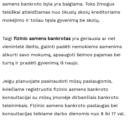
asmens bankroto byla yra baigiama. Toks žmogus
teisiškai atleidžiamas nuo likusių skolų kreditoriams
mokėjimo ir toliau tęsia gyvenimą be skolų.
Taigi
fizinio asmens bankrotas
yra geriausia ar net
vienintelė išeitis, galinti padėti nemokiems asmenims
atkurti savo mokumą, apsaugoti šeimos pajamas bei
turtą ir pradėti gyvenimą iš naujo.
Jeigu planuojate pasinaudoti mūsų paslaugomis,
kviečiame registruotis fizinio asmens bankroto
konsultacijai su mūsų įmonėje dirbančiais bankroto
teisininkais. Fizinio asmens bankroto paslaugas bei
konsultacijas teikiame darbo dienomis nuo 8 iki 17 val.