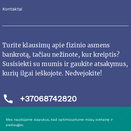
Kontaktai
Turite klausimų apie fizinio asmens
bankrotą, tačiau nežinote, kur kreiptis?
Susisiekti su mumis ir gaukite atsakymus,
kurių ilgai ieškojote. Nedvejokite!
+37068742820
Mes naudojame slapukus, kad optimizuotume mūsų svetainę ir
paslaugas.