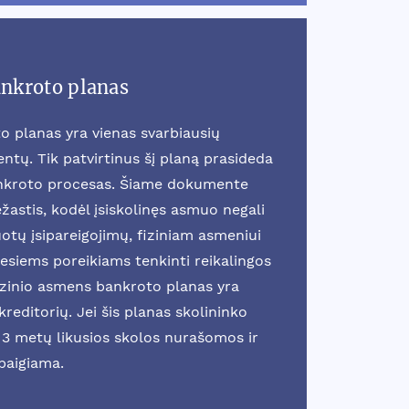
ankroto planas
o planas yra vienas svarbiausių
tų. Tik patvirtinus šį planą prasideda
ankroto procesas. Šiame dokumente
žastis, kodėl įsiskolinęs asmuo negali
otų įsipareigojimų, fiziniam asmeniui
esiems poreikiams tenkinti reikalingos
fizinio asmens bankroto planas yra
reditorių. Jei šis planas skolininko
3 metų likusios skolos nurašomos ir
baigiama.