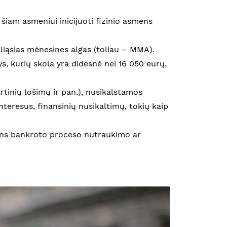
i šiam asmeniui inicijuoti fizinio asmens
liąsias mėnesines algas (toliau – MMA).
, kurių skola yra didesnė nei 16 050 eurų,
rtinių lošimų ir pan.), nusikalstamos
interesus, finansinių nusikaltimų, tokių kaip
smens bankroto proceso nutraukimo ar