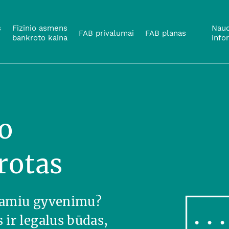
s
Fizinio asmens
Naud
FAB privalumai
FAB planas
bankroto kaina
info
o
rotas
 ramiu gyvenimu?
ir legalus būdas,