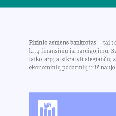
Fizinio asmens bankrotas
– tai t
kitų finansinių įsipareigojimų. S
laikotarpį atsikratyti slegiančių
ekonominių padarinių ir iš naujo