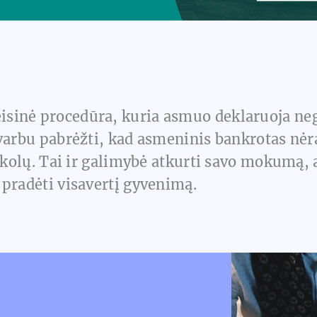
eisinė procedūra, kuria asmuo deklaruoja nega
varbu pabrėžti, kad asmeninis bankrotas nėra
 skolų. Tai ir galimybė atkurti savo mokumą,
 pradėti visavertį gyvenimą.