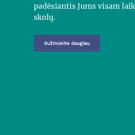
padėsiantis Jums visam laik
skolų.
Sužinokite daugiau