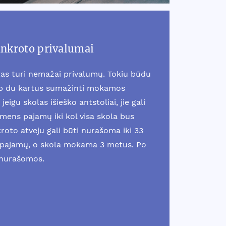
ankroto privalumai
as turi nemažai privalumų. Tokiu būdu
ip du kartus sumažinti mokamos
jeigu skolas išieško antstoliai, jie gali
smens pajamų iki kol visa skola bus
oto atveju gali būti nurašoma iki 33
pajamų, o skola mokama 3 metus. Po
 nurašomos.