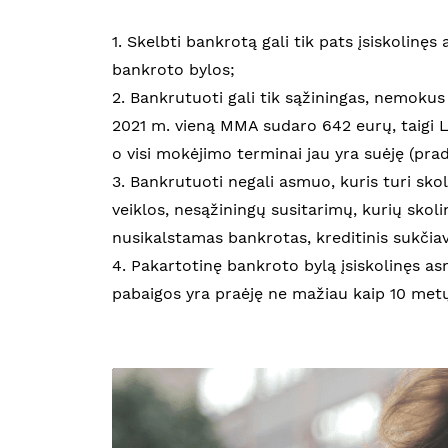
1. Skelbti bankrotą gali tik pats įsiskolinę
bankroto bylos;
2. Bankrutuoti gali tik sąžiningas, nemoku
2021 m. vieną MMA sudaro 642 eurų, taigi L
o visi mokėjimo terminai jau yra suėję (prad
3. Bankrutuoti negali asmuo, kuris turi sko
veiklos, nesąžiningų susitarimų, kurių skoli
nusikalstamas bankrotas, kreditinis sukčiavi
4. Pakartotinę bankroto bylą įsiskolinęs as
pabaigos yra praėję ne mažiau kaip 10 metų