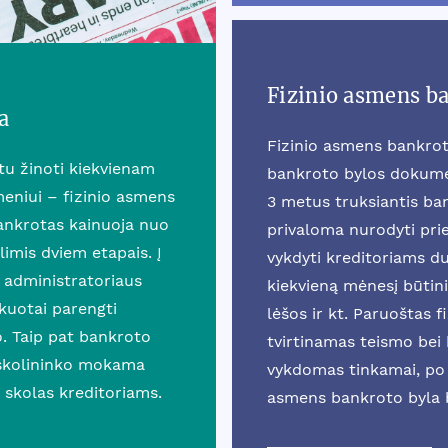
Fizinio asmens b
a
Fizinio asmens bankrot
rtu žinoti kiekvienam
bankroto bylos dokumen
eniui – fizinio asmens
3 metus truksiantis b
ankrotas kainuoja nuo
privaloma nurodyti prie
mis dviem etapais. Į
vykdyti kreditoriams du
 administratoriaus
kiekvieną mėnesį būtini
ikuotai parengti
lėšos ir kt. Paruoštas 
o. Taip pat bankroto
tvirtinamas teismo bei k
 skolininko mokama
vykdomas tinkamai, po 
 skolas kreditoriams.
asmens bankroto byla 