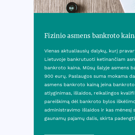
Fizinio asmens bankroto kain
Vienas aktualiausių dalykų, kurį prava
Lietuvoje bankrutuoti ketinančiam asm
bankroto kaina. Mūsų šalyje asmens b
900 eurų. Paslaugos suma mokama dali
asmens bankroto kainą įeina bankroto
atlyginimas, išlaidos, reikalingos kvalif
pareiškimą dėl bankroto bylos iškėlim
administravimo išlaidos ir kas mėnesį
gaunamų pajamų dalis, skirta padengti