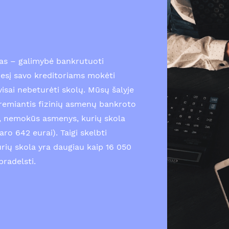
as – galimybė bankrutuoti
esį savo kreditoriams mokėti
isai nebeturėti skolų. Mūsų šalyje
emiantis fizinių asmenų bankroto
gi, nemokūs asmenys, kurių skola
ro 642 eurai). Taigi skelbti
urių skola yra daugiau kaip 16 050
pradelsti.