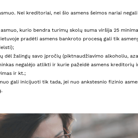
s asmuo. Nei kreditoriai, nei šio asmens šeimos nariai negal
s asmuo, kurio bendra turimų skolų suma viršija 25 minima
ietuvoje pradėti asmens bankroto procesą gali tik asmenys
elsti);
lų dėl žalingų savo įpročių (piktnaudžiavimo alkoholiu, aza
ninkas negalėjo atlikti ir kurie pažeidė asmens kreditorių 
mas ir kt.;
muo gali inicijuoti tik tada, jei nuo ankstesnio fizinio a
.