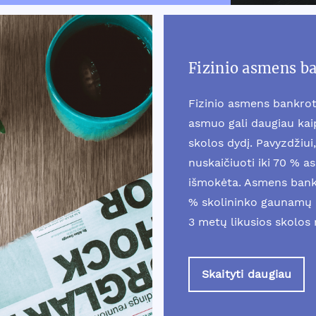
Fizinio asmens b
Fizinio asmens bankrot
asmuo gali daugiau ka
skolos dydį. Pavyzdžiui, 
nuskaičiuoti iki 70 % a
išmokėta. Asmens bankr
% skolininko gaunamų 
3 metų likusios skolos
Skaityti daugiau