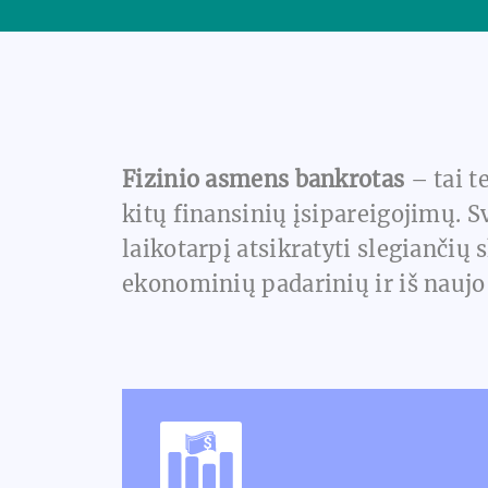
Fizinio asmens bankrotas
– tai t
kitų finansinių įsipareigojimų. S
laikotarpį atsikratyti slegiančių
ekonominių padarinių ir iš naujo