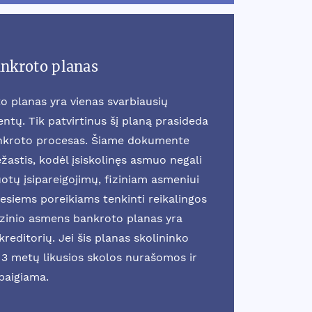
ankroto planas
o planas yra vienas svarbiausių
tų. Tik patvirtinus šį planą prasideda
ankroto procesas. Šiame dokumente
žastis, kodėl įsiskolinęs asmuo negali
otų įsipareigojimų, fiziniam asmeniui
esiems poreikiams tenkinti reikalingos
fizinio asmens bankroto planas yra
reditorių. Jei šis planas skolininko
3 metų likusios skolos nurašomos ir
baigiama.