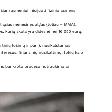
i šiam asmeniui inicijuoti fizinio asmens
liąsias mėnesines algas (toliau – MMA).
, kurių skola yra didesnė nei 16 050 eurų,
rtinių lošimų ir pan.), nusikalstamos
interesus, finansinių nusikaltimų, tokių kaip
smens bankroto proceso nutraukimo ar