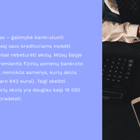
as – galimybė bankrutuoti
esį savo kreditoriams mokėti
isai nebeturėti skolų. Mūsų šalyje
emiantis fizinių asmenų bankroto
gi, nemokūs asmenys, kurių skola
ro 642 eurai). Taigi skelbti
urių skola yra daugiau kaip 16 050
pradelsti.