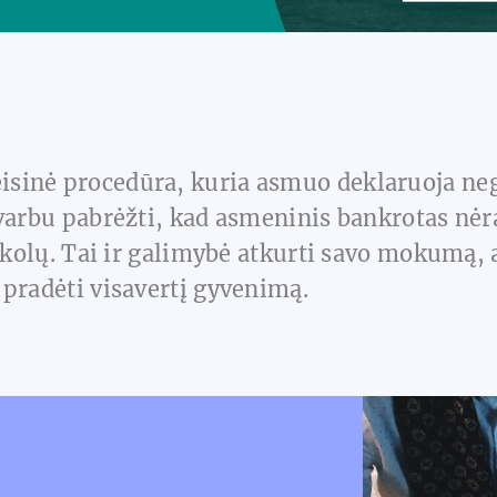
eisinė procedūra, kuria asmuo deklaruoja nega
varbu pabrėžti, kad asmeninis bankrotas nėra
 skolų. Tai ir galimybė atkurti savo mokumą,
 pradėti visavertį gyvenimą.