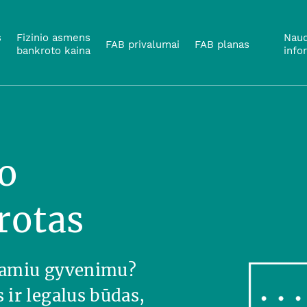
s
Fizinio asmens
Naud
FAB privalumai
FAB planas
bankroto kaina
info
o
rotas
 ramiu gyvenimu?
ir legalus būdas,