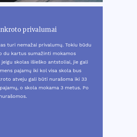
ankroto privalumai
as turi nemažai privalumų. Tokiu būdu
ip du kartus sumažinti mokamos
jeigu skolas išieško antstoliai, jie gali
smens pajamų iki kol visa skola bus
oto atveju gali būti nurašoma iki 33
pajamų, o skola mokama 3 metus. Po
 nurašomos.