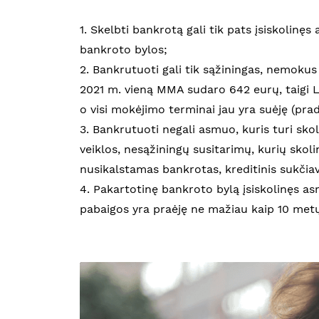
1. Skelbti bankrotą gali tik pats įsiskolinę
bankroto bylos;
2. Bankrutuoti gali tik sąžiningas, nemoku
2021 m. vieną MMA sudaro 642 eurų, taigi L
o visi mokėjimo terminai jau yra suėję (prad
3. Bankrutuoti negali asmuo, kuris turi sko
veiklos, nesąžiningų susitarimų, kurių skoli
nusikalstamas bankrotas, kreditinis sukčiavi
4. Pakartotinę bankroto bylą įsiskolinęs as
pabaigos yra praėję ne mažiau kaip 10 metų