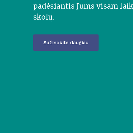
padėsiantis Jums visam laik
skolų.
Sužinokite daugiau