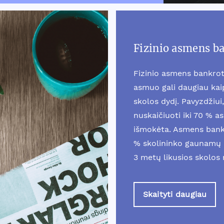
Fizinio asmens b
Fizinio asmens bankrot
asmuo gali daugiau ka
skolos dydį. Pavyzdžiui, 
nuskaičiuoti iki 70 % a
išmokėta. Asmens bankr
% skolininko gaunamų 
3 metų likusios skolos
Skaityti daugiau