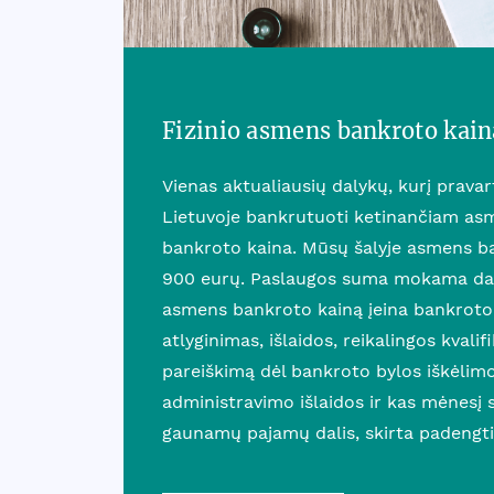
Fizinio asmens bankroto kain
Vienas aktualiausių dalykų, kurį prava
Lietuvoje bankrutuoti ketinančiam asm
bankroto kaina. Mūsų šalyje asmens b
900 eurų. Paslaugos suma mokama dali
asmens bankroto kainą įeina bankroto
atlyginimas, išlaidos, reikalingos kvalif
pareiškimą dėl bankroto bylos iškėlim
administravimo išlaidos ir kas mėnesį
gaunamų pajamų dalis, skirta padengti