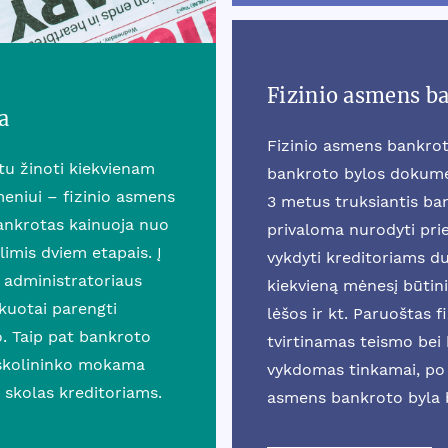
Fizinio asmens b
a
Fizinio asmens bankrot
rtu žinoti kiekvienam
bankroto bylos dokumen
eniui – fizinio asmens
3 metus truksiantis b
ankrotas kainuoja nuo
privaloma nurodyti prie
mis dviem etapais. Į
vykdyti kreditoriams du
 administratoriaus
kiekvieną mėnesį būtini
ikuotai parengti
lėšos ir kt. Paruoštas 
o. Taip pat bankroto
tvirtinamas teismo bei k
 skolininko mokama
vykdomas tinkamai, po 
 skolas kreditoriams.
asmens bankroto byla 