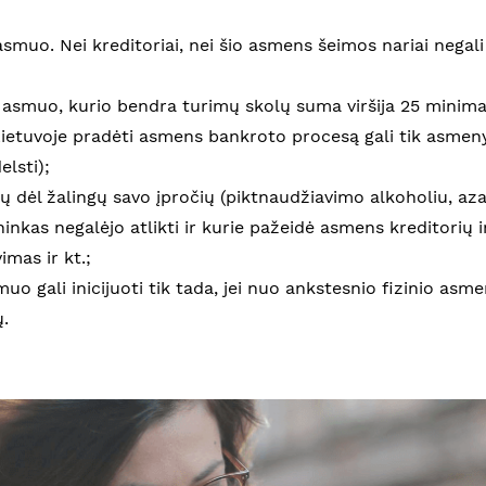
s asmuo. Nei kreditoriai, nei šio asmens šeimos nariai negal
s asmuo, kurio bendra turimų skolų suma viršija 25 minima
ietuvoje pradėti asmens bankroto procesą gali tik asmenys
elsti);
lų dėl žalingų savo įpročių (piktnaudžiavimo alkoholiu, aza
ninkas negalėjo atlikti ir kurie pažeidė asmens kreditorių 
mas ir kt.;
muo gali inicijuoti tik tada, jei nuo ankstesnio fizinio a
.