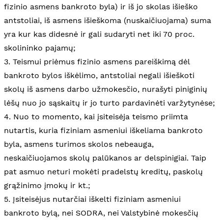
fizinio asmens bankroto byla) ir iš jo skolas išieško
antstoliai, iš asmens išieškoma (nuskaičiuojama) suma
yra kur kas didesnė ir gali sudaryti net iki 70 proc.
skolininko pajamų;
3. Teismui priėmus fizinio asmens pareiškimą dėl
bankroto bylos iškėlimo, antstoliai negali išieškoti
skolų iš asmens darbo užmokesčio, nurašyti piniginių
lėšų nuo jo sąskaitų ir jo turto pardavinėti varžytynėse;
4. Nuo to momento, kai įsiteisėja teismo priimta
nutartis, kuria fiziniam asmeniui iškeliama bankroto
byla, asmens turimos skolos nebeauga,
neskaičiuojamos skolų palūkanos ar delspinigiai. Taip
pat asmuo neturi mokėti pradelstų kreditų, paskolų
grąžinimo įmokų ir kt.;
5. Įsiteisėjus nutarčiai iškelti fiziniam asmeniui
bankroto bylą, nei SODRA, nei Valstybinė mokesčių