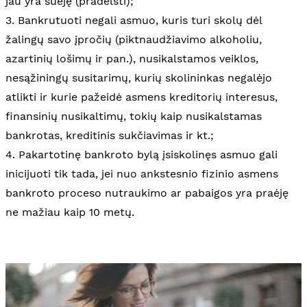
jau yra suėję (pradelsti);
3. Bankrutuoti negali asmuo, kuris turi skolų dėl
žalingų savo įpročių (piktnaudžiavimo alkoholiu,
azartinių lošimų ir pan.), nusikalstamos veiklos,
nesąžiningų susitarimų, kurių skolininkas negalėjo
atlikti ir kurie pažeidė asmens kreditorių interesus,
finansinių nusikaltimų, tokių kaip nusikalstamas
bankrotas, kreditinis sukčiavimas ir kt.;
4. Pakartotinę bankroto bylą įsiskolinęs asmuo gali
inicijuoti tik tada, jei nuo ankstesnio fizinio asmens
bankroto proceso nutraukimo ar pabaigos yra praėję
ne mažiau kaip 10 metų.