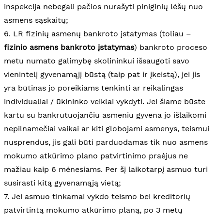
inspekcija nebegali pačios nurašyti piniginių lėšų nuo
asmens sąskaitų;
6. LR fizinių asmenų bankroto įstatymas (toliau –
fizinio asmens bankroto įstatymas
) bankroto proceso
metu numato galimybę skolininkui išsaugoti savo
vienintelį gyvenamąjį būstą (taip pat ir įkeistą), jei jis
yra būtinas jo poreikiams tenkinti ar reikalingas
individualiai / ūkininko veiklai vykdyti. Jei šiame būste
kartu su bankrutuojančiu asmeniu gyvena jo išlaikomi
nepilnamečiai vaikai ar kiti globojami asmenys, teismui
nusprendus, jis gali būti parduodamas tik nuo asmens
mokumo atkūrimo plano patvirtinimo praėjus ne
mažiau kaip 6 mėnesiams. Per šį laikotarpį asmuo turi
susirasti kitą gyvenamąją vietą;
7. Jei asmuo tinkamai vykdo teismo bei kreditorių
patvirtintą mokumo atkūrimo planą, po 3 metų