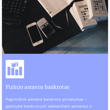
Fizinio asmens bankrotas
Pagrindinis asmens bankroto privalumas –
galimybė bankrutuoti siekiančiam asmeniui 3