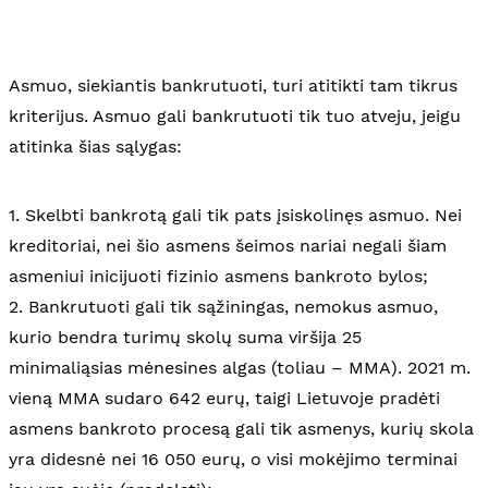
Asmuo, siekiantis bankrutuoti, turi atitikti tam tikrus
kriterijus. Asmuo gali bankrutuoti tik tuo atveju, jeigu
atitinka šias sąlygas:
1. Skelbti bankrotą gali tik pats įsiskolinęs asmuo. Nei
kreditoriai, nei šio asmens šeimos nariai negali šiam
asmeniui inicijuoti fizinio asmens bankroto bylos;
2. Bankrutuoti gali tik sąžiningas, nemokus asmuo,
kurio bendra turimų skolų suma viršija 25
minimaliąsias mėnesines algas (toliau – MMA). 2021 m.
vieną MMA sudaro 642 eurų, taigi Lietuvoje pradėti
asmens bankroto procesą gali tik asmenys, kurių skola
yra didesnė nei 16 050 eurų, o visi mokėjimo terminai