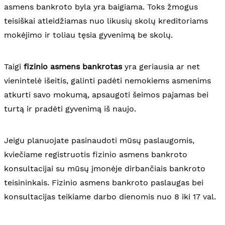
asmens bankroto byla yra baigiama. Toks žmogus
teisiškai atleidžiamas nuo likusių skolų kreditoriams
mokėjimo ir toliau tęsia gyvenimą be skolų.
Taigi
fizinio asmens bankrotas
yra geriausia ar net
vienintelė išeitis, galinti padėti nemokiems asmenims
atkurti savo mokumą, apsaugoti šeimos pajamas bei
turtą ir pradėti gyvenimą iš naujo.
Jeigu planuojate pasinaudoti mūsų paslaugomis,
kviečiame registruotis fizinio asmens bankroto
konsultacijai su mūsų įmonėje dirbančiais bankroto
teisininkais. Fizinio asmens bankroto paslaugas bei
konsultacijas teikiame darbo dienomis nuo 8 iki 17 val.