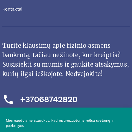
Kontaktai
Turite klausimų apie fizinio asmens
bankrotą, tačiau nežinote, kur kreiptis?
Susisiekti su mumis ir gaukite atsakymus,
kurių ilgai ieškojote. Nedvejokite!
+37068742820
Mes naudojame slapukus, kad optimizuotume mūsų svetainę ir
paslaugas.