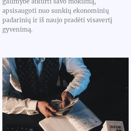
galimybė atkurti savo mokumą,
apsisaugoti nuo sunkių ekonominių
padarinių ir iš naujo pradėti visavertį
gyvenimą.