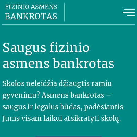
Fizinio asmens bankrotas
FIZINIO ASMENS
BANKROTAS
Fizinio asmens bankroto kaina
FAB privalumai
Saugus fizinio
FAB planas
asmens bankrotas
Naudinga informacija
Skolos neleidžia džiaugtis ramiu
Apie mus
gyvenimu? Asmens bankrotas –
Kontaktai
saugus ir legalus būdas, padėsiantis
Jums visam laikui atsikratyti skolų.