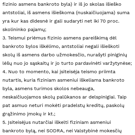
fizinio asmens bankroto byla) ir iš jo skolas išieško
antstoliai, iš asmens išieškoma (nuskaičiuojama) suma
yra kur kas didesnė ir gali sudaryti net iki 70 proc.
skolininko pajamų;
3. Teismui priėmus fizinio asmens pareiškimą dėl
bankroto bylos iškėlimo, antstoliai negali išieškoti
skolų iš asmens darbo užmokesčio, nurašyti piniginių
lėšų nuo jo sąskaitų ir jo turto pardavinėti varžytynėse;
4. Nuo to momento, kai įsiteisėja teismo priimta
nutartis, kuria fiziniam asmeniui iškeliama bankroto
byla, asmens turimos skolos nebeauga,
neskaičiuojamos skolų palūkanos ar delspinigiai. Taip
pat asmuo neturi mokėti pradelstų kreditų, paskolų
grąžinimo įmokų ir kt.;
5. Įsiteisėjus nutarčiai iškelti fiziniam asmeniui
bankroto bylą, nei SODRA, nei Valstybinė mokesčių