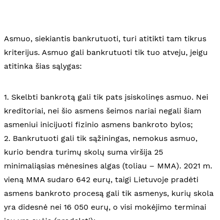
Asmuo, siekiantis bankrutuoti, turi atitikti tam tikrus
kriterijus. Asmuo gali bankrutuoti tik tuo atveju, jeigu
atitinka šias sąlygas:
1. Skelbti bankrotą gali tik pats įsiskolinęs asmuo. Nei
kreditoriai, nei šio asmens šeimos nariai negali šiam
asmeniui inicijuoti fizinio asmens bankroto bylos;
2. Bankrutuoti gali tik sąžiningas, nemokus asmuo,
kurio bendra turimų skolų suma viršija 25
minimaliąsias mėnesines algas (toliau – MMA). 2021 m.
vieną MMA sudaro 642 eurų, taigi Lietuvoje pradėti
asmens bankroto procesą gali tik asmenys, kurių skola
yra didesnė nei 16 050 eurų, o visi mokėjimo terminai