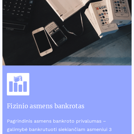
Fizinio asmens bankrotas
Pagrindinis asmens bankroto privalumas –
galimybė bankrutuoti siekiančiam asmeniui 3