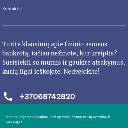
Kontaktai
Turite klausimų apie fizinio asmens
bankrotą, tačiau nežinote, kur kreiptis?
Susisiekti su mumis ir gaukite atsakymus,
kurių ilgai ieškojote. Nedvejokite!
+37068742820
Mes naudojame slapukus, kad optimizuotume mūsų svetainę ir
paslaugas.