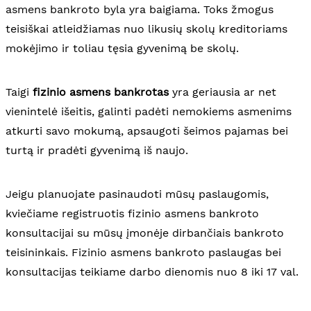
asmens bankroto byla yra baigiama. Toks žmogus
teisiškai atleidžiamas nuo likusių skolų kreditoriams
mokėjimo ir toliau tęsia gyvenimą be skolų.
Taigi
fizinio asmens bankrotas
yra geriausia ar net
vienintelė išeitis, galinti padėti nemokiems asmenims
atkurti savo mokumą, apsaugoti šeimos pajamas bei
turtą ir pradėti gyvenimą iš naujo.
Jeigu planuojate pasinaudoti mūsų paslaugomis,
kviečiame registruotis fizinio asmens bankroto
konsultacijai su mūsų įmonėje dirbančiais bankroto
teisininkais. Fizinio asmens bankroto paslaugas bei
konsultacijas teikiame darbo dienomis nuo 8 iki 17 val.