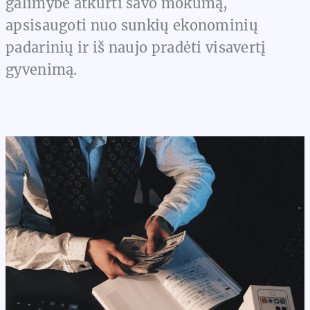
galimybė atkurti savo mokumą,
apsisaugoti nuo sunkių ekonominių
padarinių ir iš naujo pradėti visavertį
gyvenimą.