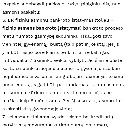
inspekcija nebegali pačios nurašyti piniginių lėšų nuo
asmens sąskaitų;
6. LR fizinių asmenų bankroto įstatymas (toliau –
fizinio asmens bankroto įstatymas
) bankroto proceso
metu numato galimybę skolininkui išsaugoti savo
vienintelį gyvenamąjį būstą (taip pat ir įkeistą), jei jis
yra būtinas jo poreikiams tenkinti ar reikalingas
individualiai / ūkininko veiklai vykdyti. Jei šiame būste
kartu su bankrutuojančiu asmeniu gyvena jo išlaikomi
nepilnamečiai vaikai ar kiti globojami asmenys, teismui
nusprendus, jis gali būti parduodamas tik nuo asmens
mokumo atkūrimo plano patvirtinimo praėjus ne
mažiau kaip 6 mėnesiams. Per šį laikotarpį asmuo turi
susirasti kitą gyvenamąją vietą;
7. Jei asmuo tinkamai vykdo teismo bei kreditorių
patvirtintą mokumo atkūrimo planą, po 3 metų