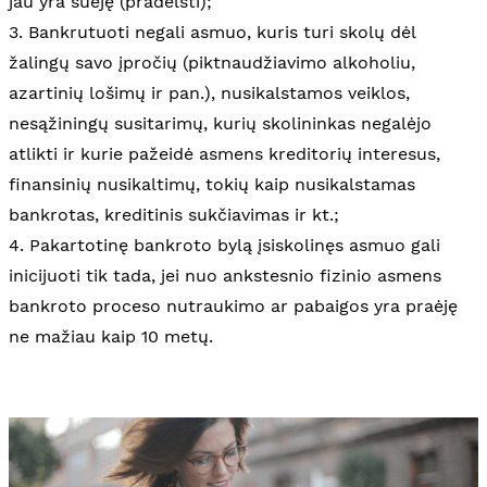
jau yra suėję (pradelsti);
3. Bankrutuoti negali asmuo, kuris turi skolų dėl
žalingų savo įpročių (piktnaudžiavimo alkoholiu,
azartinių lošimų ir pan.), nusikalstamos veiklos,
nesąžiningų susitarimų, kurių skolininkas negalėjo
atlikti ir kurie pažeidė asmens kreditorių interesus,
finansinių nusikaltimų, tokių kaip nusikalstamas
bankrotas, kreditinis sukčiavimas ir kt.;
4. Pakartotinę bankroto bylą įsiskolinęs asmuo gali
inicijuoti tik tada, jei nuo ankstesnio fizinio asmens
bankroto proceso nutraukimo ar pabaigos yra praėję
ne mažiau kaip 10 metų.