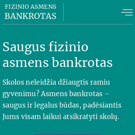
Fizinio asmens bankrotas
FIZINIO ASMENS
BANKROTAS
Fizinio asmens bankroto kaina
FAB privalumai
Saugus fizinio
FAB planas
asmens bankrotas
Naudinga informacija
Skolos neleidžia džiaugtis ramiu
Apie mus
gyvenimu? Asmens bankrotas –
Kontaktai
saugus ir legalus būdas, padėsiantis
Jums visam laikui atsikratyti skolų.