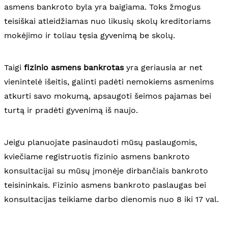
asmens bankroto byla yra baigiama. Toks žmogus
teisiškai atleidžiamas nuo likusių skolų kreditoriams
mokėjimo ir toliau tęsia gyvenimą be skolų.
Taigi
fizinio asmens bankrotas
yra geriausia ar net
vienintelė išeitis, galinti padėti nemokiems asmenims
atkurti savo mokumą, apsaugoti šeimos pajamas bei
turtą ir pradėti gyvenimą iš naujo.
Jeigu planuojate pasinaudoti mūsų paslaugomis,
kviečiame registruotis fizinio asmens bankroto
konsultacijai su mūsų įmonėje dirbančiais bankroto
teisininkais. Fizinio asmens bankroto paslaugas bei
konsultacijas teikiame darbo dienomis nuo 8 iki 17 val.