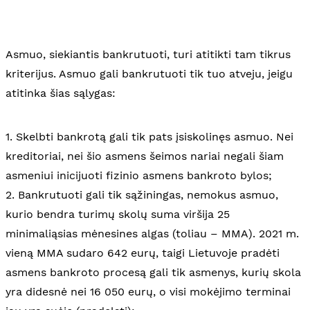
Asmuo, siekiantis bankrutuoti, turi atitikti tam tikrus
kriterijus. Asmuo gali bankrutuoti tik tuo atveju, jeigu
atitinka šias sąlygas:
1. Skelbti bankrotą gali tik pats įsiskolinęs asmuo. Nei
kreditoriai, nei šio asmens šeimos nariai negali šiam
asmeniui inicijuoti fizinio asmens bankroto bylos;
2. Bankrutuoti gali tik sąžiningas, nemokus asmuo,
kurio bendra turimų skolų suma viršija 25
minimaliąsias mėnesines algas (toliau – MMA). 2021 m.
vieną MMA sudaro 642 eurų, taigi Lietuvoje pradėti
asmens bankroto procesą gali tik asmenys, kurių skola
yra didesnė nei 16 050 eurų, o visi mokėjimo terminai