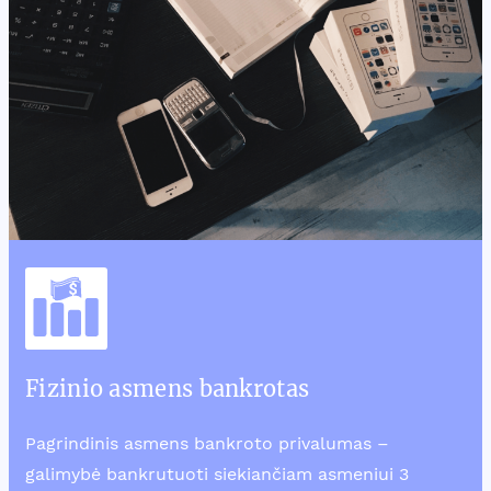
Fizinio asmens bankrotas
Pagrindinis asmens bankroto privalumas –
galimybė bankrutuoti siekiančiam asmeniui 3