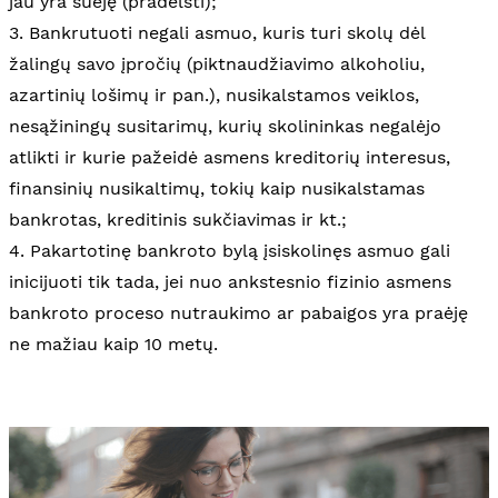
jau yra suėję (pradelsti);
3. Bankrutuoti negali asmuo, kuris turi skolų dėl
žalingų savo įpročių (piktnaudžiavimo alkoholiu,
azartinių lošimų ir pan.), nusikalstamos veiklos,
nesąžiningų susitarimų, kurių skolininkas negalėjo
atlikti ir kurie pažeidė asmens kreditorių interesus,
finansinių nusikaltimų, tokių kaip nusikalstamas
bankrotas, kreditinis sukčiavimas ir kt.;
4. Pakartotinę bankroto bylą įsiskolinęs asmuo gali
inicijuoti tik tada, jei nuo ankstesnio fizinio asmens
bankroto proceso nutraukimo ar pabaigos yra praėję
ne mažiau kaip 10 metų.