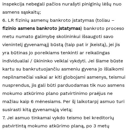
inspekcija nebegali pačios nurašyti piniginių lėšų nuo
asmens sąskaitų;
6. LR fizinių asmenų bankroto įstatymas (toliau –
fizinio asmens bankroto įstatymas
) bankroto proceso
metu numato galimybę skolininkui išsaugoti savo
vienintelį gyvenamąjį būstą (taip pat ir įkeistą), jei jis
yra būtinas jo poreikiams tenkinti ar reikalingas
individualiai / ūkininko veiklai vykdyti. Jei šiame būste
kartu su bankrutuojančiu asmeniu gyvena jo išlaikomi
nepilnamečiai vaikai ar kiti globojami asmenys, teismui
nusprendus, jis gali būti parduodamas tik nuo asmens
mokumo atkūrimo plano patvirtinimo praėjus ne
mažiau kaip 6 mėnesiams. Per šį laikotarpį asmuo turi
susirasti kitą gyvenamąją vietą;
7. Jei asmuo tinkamai vykdo teismo bei kreditorių
patvirtintą mokumo atkūrimo planą, po 3 metų