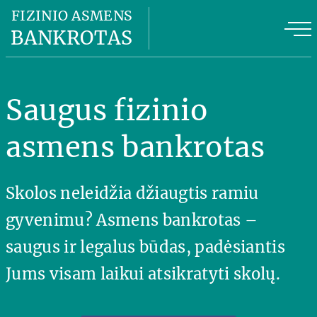
Fizinio asmens bankrotas
FIZINIO ASMENS
BANKROTAS
Fizinio asmens bankroto kaina
FAB privalumai
Saugus fizinio
FAB planas
asmens bankrotas
Naudinga informacija
Skolos neleidžia džiaugtis ramiu
Apie mus
gyvenimu? Asmens bankrotas –
Kontaktai
saugus ir legalus būdas, padėsiantis
Jums visam laikui atsikratyti skolų.