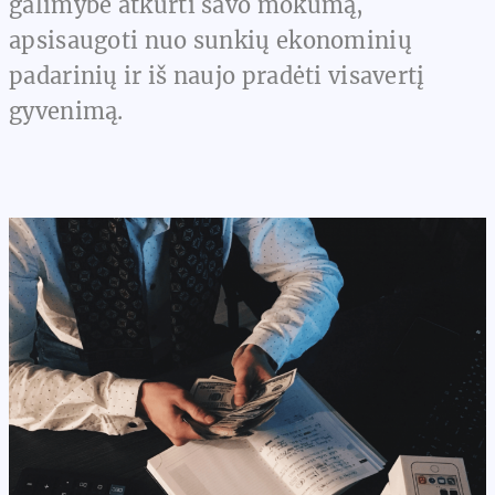
galimybė atkurti savo mokumą,
apsisaugoti nuo sunkių ekonominių
padarinių ir iš naujo pradėti visavertį
gyvenimą.