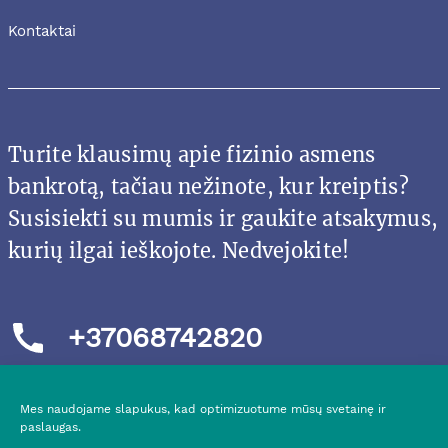
Kontaktai
Turite klausimų apie fizinio asmens
bankrotą, tačiau nežinote, kur kreiptis?
Susisiekti su mumis ir gaukite atsakymus,
kurių ilgai ieškojote. Nedvejokite!
+37068742820
Mes naudojame slapukus, kad optimizuotume mūsų svetainę ir
paslaugas.