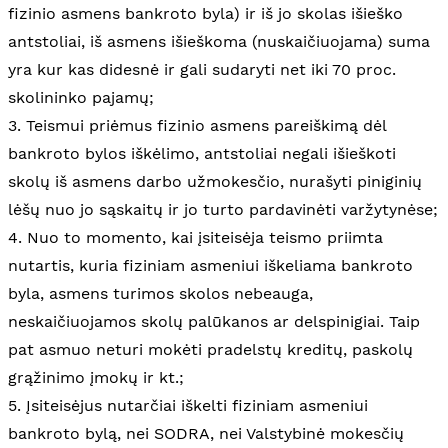
fizinio asmens bankroto byla) ir iš jo skolas išieško
antstoliai, iš asmens išieškoma (nuskaičiuojama) suma
yra kur kas didesnė ir gali sudaryti net iki 70 proc.
skolininko pajamų;
3. Teismui priėmus fizinio asmens pareiškimą dėl
bankroto bylos iškėlimo, antstoliai negali išieškoti
skolų iš asmens darbo užmokesčio, nurašyti piniginių
lėšų nuo jo sąskaitų ir jo turto pardavinėti varžytynėse;
4. Nuo to momento, kai įsiteisėja teismo priimta
nutartis, kuria fiziniam asmeniui iškeliama bankroto
byla, asmens turimos skolos nebeauga,
neskaičiuojamos skolų palūkanos ar delspinigiai. Taip
pat asmuo neturi mokėti pradelstų kreditų, paskolų
grąžinimo įmokų ir kt.;
5. Įsiteisėjus nutarčiai iškelti fiziniam asmeniui
bankroto bylą, nei SODRA, nei Valstybinė mokesčių