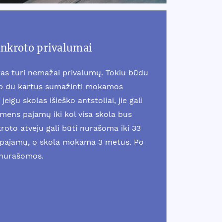
ankroto privalumai
as turi nemažai privalumų. Tokiu būdu
ip du kartus sumažinti mokamos
jeigu skolas išieško antstoliai, jie gali
smens pajamų iki kol visa skola bus
oto atveju gali būti nurašoma iki 33
pajamų, o skola mokama 3 metus. Po
 nurašomos.