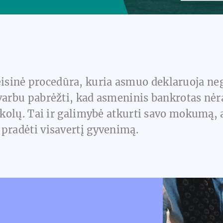
eisinė procedūra, kuria asmuo deklaruoja nega
varbu pabrėžti, kad asmeninis bankrotas nėra
 skolų. Tai ir galimybė atkurti savo mokumą,
 pradėti visavertį gyvenimą.