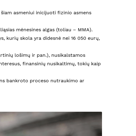
i šiam asmeniui inicijuoti fizinio asmens
liąsias mėnesines algas (toliau – MMA).
, kurių skola yra didesnė nei 16 050 eurų,
rtinių lošimų ir pan.), nusikalstamos
interesus, finansinių nusikaltimų, tokių kaip
smens bankroto proceso nutraukimo ar