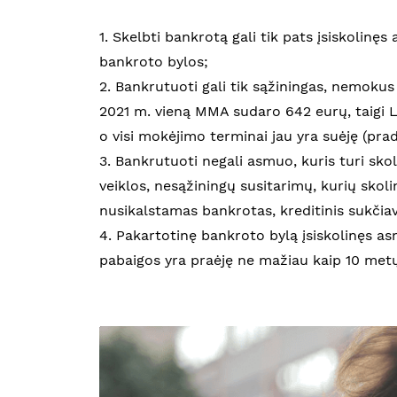
1. Skelbti bankrotą gali tik pats įsiskolinę
bankroto bylos;
2. Bankrutuoti gali tik sąžiningas, nemoku
2021 m. vieną MMA sudaro 642 eurų, taigi L
o visi mokėjimo terminai jau yra suėję (prad
3. Bankrutuoti negali asmuo, kuris turi sko
veiklos, nesąžiningų susitarimų, kurių skoli
nusikalstamas bankrotas, kreditinis sukčiavi
4. Pakartotinę bankroto bylą įsiskolinęs as
pabaigos yra praėję ne mažiau kaip 10 metų