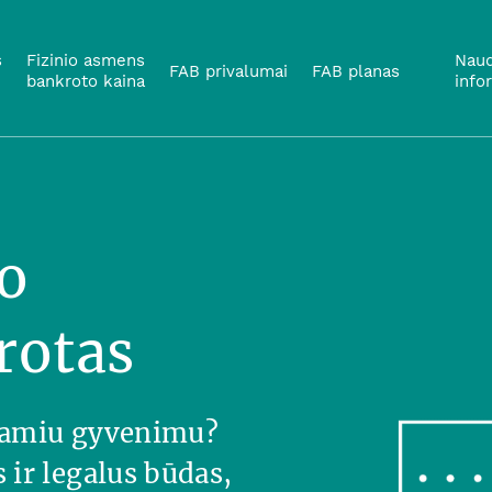
s
Fizinio asmens
Naud
FAB privalumai
FAB planas
bankroto kaina
info
o
rotas
 ramiu gyvenimu?
ir legalus būdas,