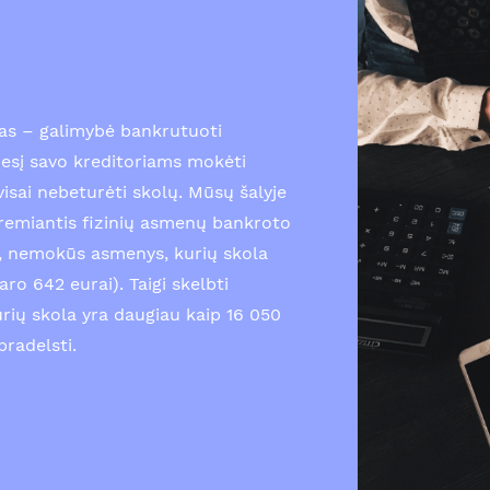
as – galimybė bankrutuoti
esį savo kreditoriams mokėti
isai nebeturėti skolų. Mūsų šalyje
emiantis fizinių asmenų bankroto
gi, nemokūs asmenys, kurių skola
ro 642 eurai). Taigi skelbti
urių skola yra daugiau kaip 16 050
pradelsti.