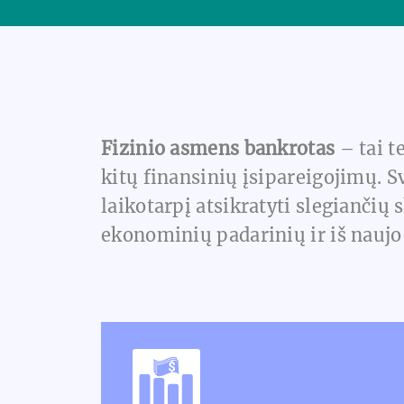
Fizinio asmens bankrotas
– tai t
kitų finansinių įsipareigojimų. S
laikotarpį atsikratyti slegiančių
ekonominių padarinių ir iš naujo