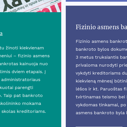
Fizinio asmens b
a
Fizinio asmens bankrot
rtu žinoti kiekvienam
bankroto bylos dokumen
eniui – fizinio asmens
3 metus truksiantis b
ankrotas kainuoja nuo
privaloma nurodyti prie
mis dviem etapais. Į
vykdyti kreditoriams du
 administratoriaus
kiekvieną mėnesį būtini
ikuotai parengti
lėšos ir kt. Paruoštas 
o. Taip pat bankroto
tvirtinamas teismo bei k
 skolininko mokama
vykdomas tinkamai, po 
 skolas kreditoriams.
asmens bankroto byla 