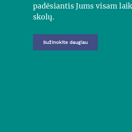
padėsiantis Jums visam laik
skolų.
Sužinokite daugiau