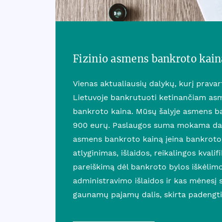
Fizinio asmens bankroto kain
Vienas aktualiausių dalykų, kurį prava
Lietuvoje bankrutuoti ketinančiam asm
bankroto kaina. Mūsų šalyje asmens b
900 eurų. Paslaugos suma mokama dali
asmens bankroto kainą įeina bankroto
atlyginimas, išlaidos, reikalingos kvalif
pareiškimą dėl bankroto bylos iškėlim
administravimo išlaidos ir kas mėnesį
gaunamų pajamų dalis, skirta padengti