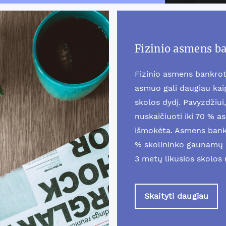
Fizinio asmens b
Fizinio asmens bankrot
asmuo gali daugiau ka
skolos dydį. Pavyzdžiui, 
nuskaičiuoti iki 70 % a
išmokėta. Asmens bankr
% skolininko gaunamų 
3 metų likusios skolos
Skaityti daugiau