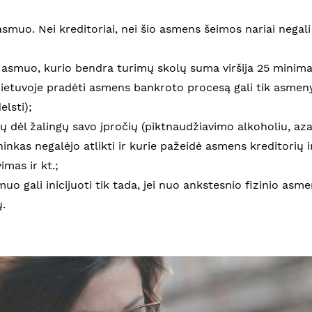
s asmuo. Nei kreditoriai, nei šio asmens šeimos nariai negal
s asmuo, kurio bendra turimų skolų suma viršija 25 minima
ietuvoje pradėti asmens bankroto procesą gali tik asmenys
elsti);
lų dėl žalingų savo įpročių (piktnaudžiavimo alkoholiu, aza
ninkas negalėjo atlikti ir kurie pažeidė asmens kreditorių 
mas ir kt.;
muo gali inicijuoti tik tada, jei nuo ankstesnio fizinio a
.