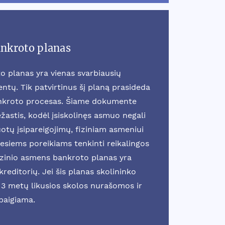
ankroto planas
o planas yra vienas svarbiausių
tų. Tik patvirtinus šį planą prasideda
ankroto procesas. Šiame dokumente
žastis, kodėl įsiskolinęs asmuo negali
otų įsipareigojimų, fiziniam asmeniui
esiems poreikiams tenkinti reikalingos
fizinio asmens bankroto planas yra
reditorių. Jei šis planas skolininko
3 metų likusios skolos nurašomos ir
baigiama.