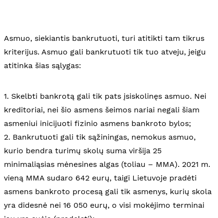
Asmuo, siekiantis bankrutuoti, turi atitikti tam tikrus
kriterijus. Asmuo gali bankrutuoti tik tuo atveju, jeigu
atitinka šias sąlygas:
1. Skelbti bankrotą gali tik pats įsiskolinęs asmuo. Nei
kreditoriai, nei šio asmens šeimos nariai negali šiam
asmeniui inicijuoti fizinio asmens bankroto bylos;
2. Bankrutuoti gali tik sąžiningas, nemokus asmuo,
kurio bendra turimų skolų suma viršija 25
minimaliąsias mėnesines algas (toliau – MMA). 2021 m.
vieną MMA sudaro 642 eurų, taigi Lietuvoje pradėti
asmens bankroto procesą gali tik asmenys, kurių skola
yra didesnė nei 16 050 eurų, o visi mokėjimo terminai