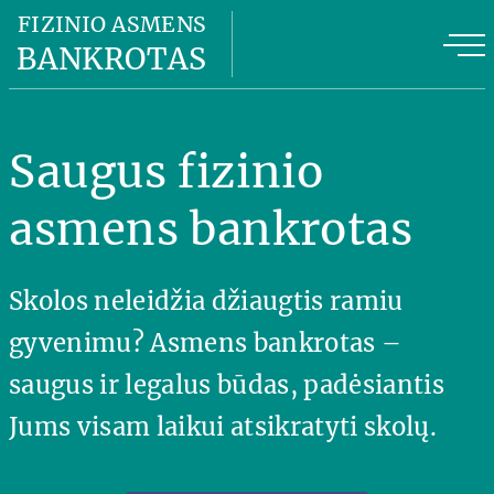
Fizinio asmens bankrotas
FIZINIO ASMENS
BANKROTAS
Fizinio asmens bankroto kaina
FAB privalumai
Saugus fizinio
FAB planas
asmens bankrotas
Naudinga informacija
Skolos neleidžia džiaugtis ramiu
Apie mus
gyvenimu? Asmens bankrotas –
Kontaktai
saugus ir legalus būdas, padėsiantis
Jums visam laikui atsikratyti skolų.