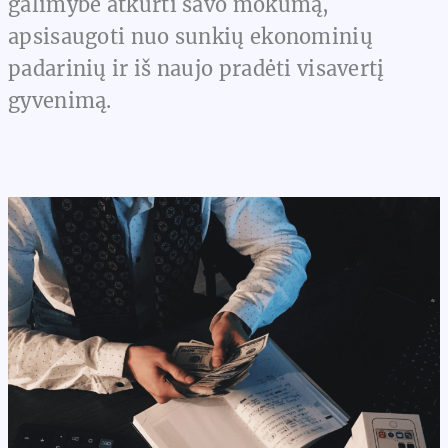
galimybė atkurti savo mokumą,
apsisaugoti nuo sunkių ekonominių
padarinių ir iš naujo pradėti visavertį
gyvenimą.