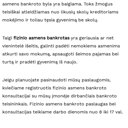
asmens bankroto byla yra baigiama. Toks žmogus
teisiškai atleidžiamas nuo likusių skolų kreditoriams
mokėjimo ir toliau tęsia gyvenimą be skolų.
Taigi
fizinio asmens bankrotas
yra geriausia ar net
vienintelė išeitis, galinti padėti nemokiems asmenims
atkurti savo mokumą, apsaugoti šeimos pajamas bei
turtą ir pradėti gyvenimą iš naujo.
Jeigu planuojate pasinaudoti mūsų paslaugomis,
kviečiame registruotis fizinio asmens bankroto
konsultacijai su mūsų įmonėje dirbančiais bankroto
teisininkais. Fizinio asmens bankroto paslaugas bei
konsultacijas teikiame darbo dienomis nuo 8 iki 17 val.