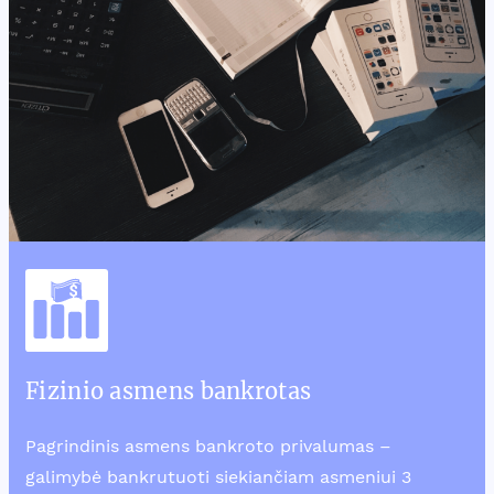
Fizinio asmens bankrotas
Pagrindinis asmens bankroto privalumas –
galimybė bankrutuoti siekiančiam asmeniui 3