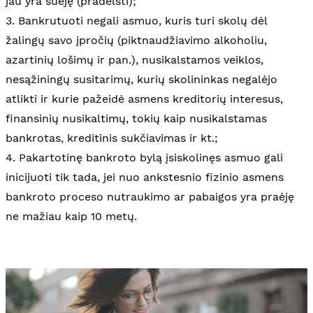
jau yra suėję (pradelsti);
3. Bankrutuoti negali asmuo, kuris turi skolų dėl
žalingų savo įpročių (piktnaudžiavimo alkoholiu,
azartinių lošimų ir pan.), nusikalstamos veiklos,
nesąžiningų susitarimų, kurių skolininkas negalėjo
atlikti ir kurie pažeidė asmens kreditorių interesus,
finansinių nusikaltimų, tokių kaip nusikalstamas
bankrotas, kreditinis sukčiavimas ir kt.;
4. Pakartotinę bankroto bylą įsiskolinęs asmuo gali
inicijuoti tik tada, jei nuo ankstesnio fizinio asmens
bankroto proceso nutraukimo ar pabaigos yra praėję
ne mažiau kaip 10 metų.