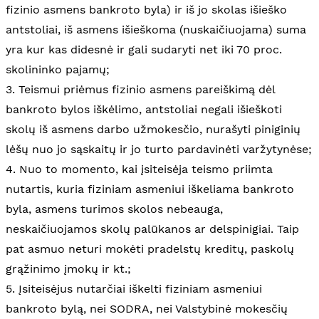
fizinio asmens bankroto byla) ir iš jo skolas išieško
antstoliai, iš asmens išieškoma (nuskaičiuojama) suma
yra kur kas didesnė ir gali sudaryti net iki 70 proc.
skolininko pajamų;
3. Teismui priėmus fizinio asmens pareiškimą dėl
bankroto bylos iškėlimo, antstoliai negali išieškoti
skolų iš asmens darbo užmokesčio, nurašyti piniginių
lėšų nuo jo sąskaitų ir jo turto pardavinėti varžytynėse;
4. Nuo to momento, kai įsiteisėja teismo priimta
nutartis, kuria fiziniam asmeniui iškeliama bankroto
byla, asmens turimos skolos nebeauga,
neskaičiuojamos skolų palūkanos ar delspinigiai. Taip
pat asmuo neturi mokėti pradelstų kreditų, paskolų
grąžinimo įmokų ir kt.;
5. Įsiteisėjus nutarčiai iškelti fiziniam asmeniui
bankroto bylą, nei SODRA, nei Valstybinė mokesčių