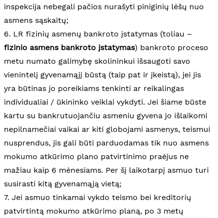
inspekcija nebegali pačios nurašyti piniginių lėšų nuo
asmens sąskaitų;
6. LR fizinių asmenų bankroto įstatymas (toliau –
fizinio asmens bankroto įstatymas
) bankroto proceso
metu numato galimybę skolininkui išsaugoti savo
vienintelį gyvenamąjį būstą (taip pat ir įkeistą), jei jis
yra būtinas jo poreikiams tenkinti ar reikalingas
individualiai / ūkininko veiklai vykdyti. Jei šiame būste
kartu su bankrutuojančiu asmeniu gyvena jo išlaikomi
nepilnamečiai vaikai ar kiti globojami asmenys, teismui
nusprendus, jis gali būti parduodamas tik nuo asmens
mokumo atkūrimo plano patvirtinimo praėjus ne
mažiau kaip 6 mėnesiams. Per šį laikotarpį asmuo turi
susirasti kitą gyvenamąją vietą;
7. Jei asmuo tinkamai vykdo teismo bei kreditorių
patvirtintą mokumo atkūrimo planą, po 3 metų