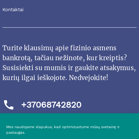
Kontaktai
Turite klausimų apie fizinio asmens
bankrotą, tačiau nežinote, kur kreiptis?
Susisiekti su mumis ir gaukite atsakymus,
kurių ilgai ieškojote. Nedvejokite!
+37068742820
Mes naudojame slapukus, kad optimizuotume mūsų svetainę ir
paslaugas.