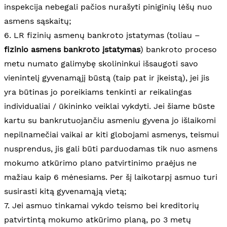
inspekcija nebegali pačios nurašyti piniginių lėšų nuo
asmens sąskaitų;
6. LR fizinių asmenų bankroto įstatymas (toliau –
fizinio asmens bankroto įstatymas
) bankroto proceso
metu numato galimybę skolininkui išsaugoti savo
vienintelį gyvenamąjį būstą (taip pat ir įkeistą), jei jis
yra būtinas jo poreikiams tenkinti ar reikalingas
individualiai / ūkininko veiklai vykdyti. Jei šiame būste
kartu su bankrutuojančiu asmeniu gyvena jo išlaikomi
nepilnamečiai vaikai ar kiti globojami asmenys, teismui
nusprendus, jis gali būti parduodamas tik nuo asmens
mokumo atkūrimo plano patvirtinimo praėjus ne
mažiau kaip 6 mėnesiams. Per šį laikotarpį asmuo turi
susirasti kitą gyvenamąją vietą;
7. Jei asmuo tinkamai vykdo teismo bei kreditorių
patvirtintą mokumo atkūrimo planą, po 3 metų