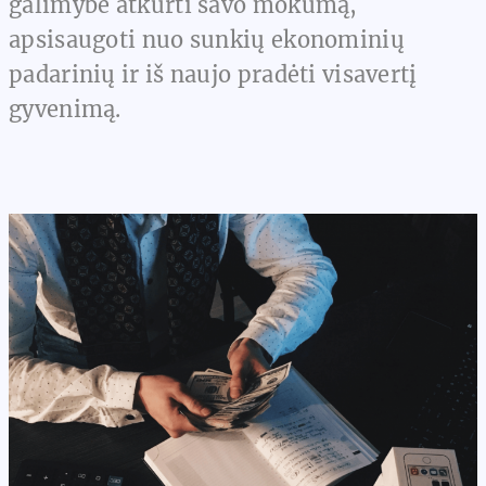
galimybė atkurti savo mokumą,
apsisaugoti nuo sunkių ekonominių
padarinių ir iš naujo pradėti visavertį
gyvenimą.