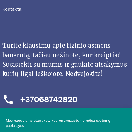
Kontaktai
Turite klausimų apie fizinio asmens
bankrotą, tačiau nežinote, kur kreiptis?
Susisiekti su mumis ir gaukite atsakymus,
kurių ilgai ieškojote. Nedvejokite!
+37068742820
Mes naudojame slapukus, kad optimizuotume mūsų svetainę ir
paslaugas.