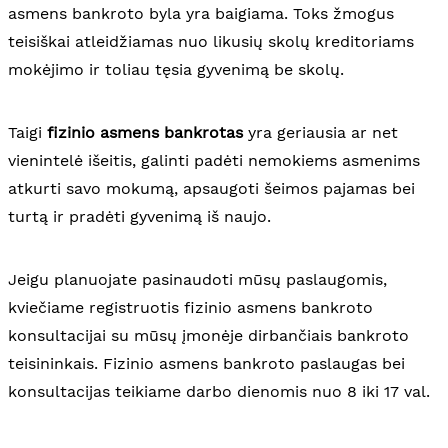
asmens bankroto byla yra baigiama. Toks žmogus
teisiškai atleidžiamas nuo likusių skolų kreditoriams
mokėjimo ir toliau tęsia gyvenimą be skolų.
Taigi
fizinio asmens bankrotas
yra geriausia ar net
vienintelė išeitis, galinti padėti nemokiems asmenims
atkurti savo mokumą, apsaugoti šeimos pajamas bei
turtą ir pradėti gyvenimą iš naujo.
Jeigu planuojate pasinaudoti mūsų paslaugomis,
kviečiame registruotis fizinio asmens bankroto
konsultacijai su mūsų įmonėje dirbančiais bankroto
teisininkais. Fizinio asmens bankroto paslaugas bei
konsultacijas teikiame darbo dienomis nuo 8 iki 17 val.