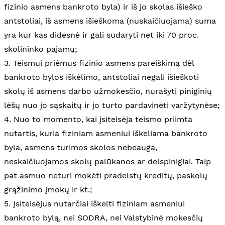
fizinio asmens bankroto byla) ir iš jo skolas išieško
antstoliai, iš asmens išieškoma (nuskaičiuojama) suma
yra kur kas didesnė ir gali sudaryti net iki 70 proc.
skolininko pajamų;
3. Teismui priėmus fizinio asmens pareiškimą dėl
bankroto bylos iškėlimo, antstoliai negali išieškoti
skolų iš asmens darbo užmokesčio, nurašyti piniginių
lėšų nuo jo sąskaitų ir jo turto pardavinėti varžytynėse;
4. Nuo to momento, kai įsiteisėja teismo priimta
nutartis, kuria fiziniam asmeniui iškeliama bankroto
byla, asmens turimos skolos nebeauga,
neskaičiuojamos skolų palūkanos ar delspinigiai. Taip
pat asmuo neturi mokėti pradelstų kreditų, paskolų
grąžinimo įmokų ir kt.;
5. Įsiteisėjus nutarčiai iškelti fiziniam asmeniui
bankroto bylą, nei SODRA, nei Valstybinė mokesčių