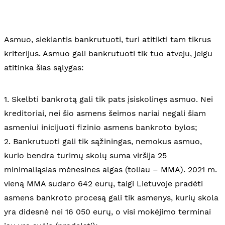
Asmuo, siekiantis bankrutuoti, turi atitikti tam tikrus
kriterijus. Asmuo gali bankrutuoti tik tuo atveju, jeigu
atitinka šias sąlygas:
1. Skelbti bankrotą gali tik pats įsiskolinęs asmuo. Nei
kreditoriai, nei šio asmens šeimos nariai negali šiam
asmeniui inicijuoti fizinio asmens bankroto bylos;
2. Bankrutuoti gali tik sąžiningas, nemokus asmuo,
kurio bendra turimų skolų suma viršija 25
minimaliąsias mėnesines algas (toliau – MMA). 2021 m.
vieną MMA sudaro 642 eurų, taigi Lietuvoje pradėti
asmens bankroto procesą gali tik asmenys, kurių skola
yra didesnė nei 16 050 eurų, o visi mokėjimo terminai