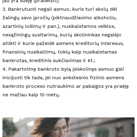
jau yra suėję (pradelsti);
3. Bankrutuoti negali asmuo, kuris turi skolų dėl
žalingų savo įpročių (piktnaudžiavimo alkoholiu,
azartinių lošimų ir pan.), nusikalstamos veiklos,
nesąžiningų susitarimų, kurių skolininkas negalėjo
atlikti ir kurie pažeidė asmens kreditorių interesus,
finansinių nusikaltimų, tokių kaip nusikalstamas
bankrotas, kreditinis sukčiavimas ir kt.;
4. Pakartotinę bankroto bylą įsiskolinęs asmuo gali
inicijuoti tik tada, jei nuo ankstesnio fizinio asmens
bankroto proceso nutraukimo ar pabaigos yra praėję
ne mažiau kaip 10 metų.