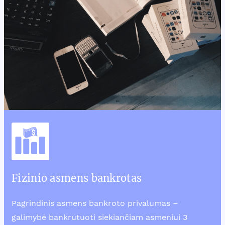
Fizinio asmens bankrotas
Pagrindinis asmens bankroto privalumas –
galimybė bankrutuoti siekiančiam asmeniui 3