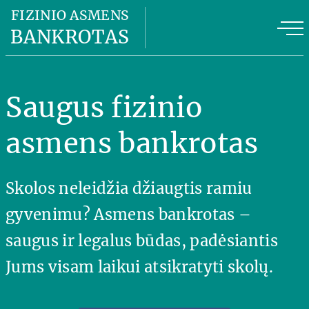
Fizinio asmens bankrotas
FIZINIO ASMENS
BANKROTAS
Fizinio asmens bankroto kaina
FAB privalumai
Saugus fizinio
FAB planas
asmens bankrotas
Naudinga informacija
Skolos neleidžia džiaugtis ramiu
Apie mus
gyvenimu? Asmens bankrotas –
Kontaktai
saugus ir legalus būdas, padėsiantis
Jums visam laikui atsikratyti skolų.