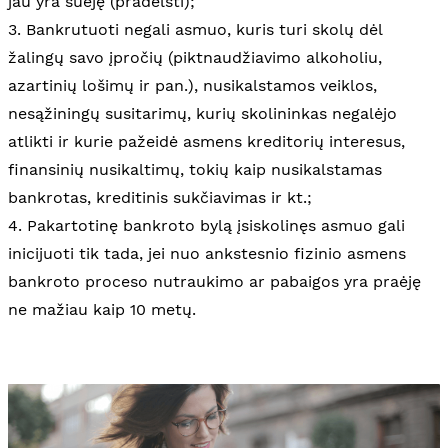
jau yra suėję (pradelsti);
3. Bankrutuoti negali asmuo, kuris turi skolų dėl
žalingų savo įpročių (piktnaudžiavimo alkoholiu,
azartinių lošimų ir pan.), nusikalstamos veiklos,
nesąžiningų susitarimų, kurių skolininkas negalėjo
atlikti ir kurie pažeidė asmens kreditorių interesus,
finansinių nusikaltimų, tokių kaip nusikalstamas
bankrotas, kreditinis sukčiavimas ir kt.;
4. Pakartotinę bankroto bylą įsiskolinęs asmuo gali
inicijuoti tik tada, jei nuo ankstesnio fizinio asmens
bankroto proceso nutraukimo ar pabaigos yra praėję
ne mažiau kaip 10 metų.