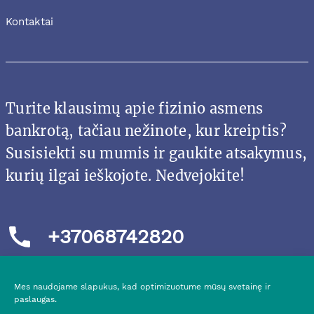
Kontaktai
Turite klausimų apie fizinio asmens
bankrotą, tačiau nežinote, kur kreiptis?
Susisiekti su mumis ir gaukite atsakymus,
kurių ilgai ieškojote. Nedvejokite!
+37068742820
Mes naudojame slapukus, kad optimizuotume mūsų svetainę ir
paslaugas.