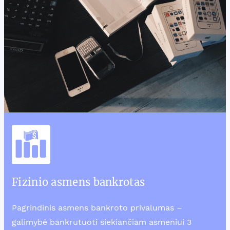
Fizinio asmens bankrotas
Pagrindinis asmens bankroto privalumas –
galimybė bankrutuoti siekiančiam asmeniui 3