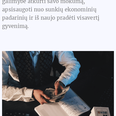
galimybė atkurti savo mokumą,
apsisaugoti nuo sunkių ekonominių
padarinių ir iš naujo pradėti visavertį
gyvenimą.