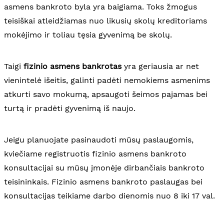
asmens bankroto byla yra baigiama. Toks žmogus
teisiškai atleidžiamas nuo likusių skolų kreditoriams
mokėjimo ir toliau tęsia gyvenimą be skolų.
Taigi
fizinio asmens bankrotas
yra geriausia ar net
vienintelė išeitis, galinti padėti nemokiems asmenims
atkurti savo mokumą, apsaugoti šeimos pajamas bei
turtą ir pradėti gyvenimą iš naujo.
Jeigu planuojate pasinaudoti mūsų paslaugomis,
kviečiame registruotis fizinio asmens bankroto
konsultacijai su mūsų įmonėje dirbančiais bankroto
teisininkais. Fizinio asmens bankroto paslaugas bei
konsultacijas teikiame darbo dienomis nuo 8 iki 17 val.