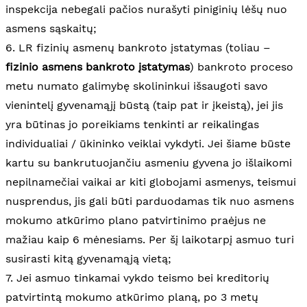
inspekcija nebegali pačios nurašyti piniginių lėšų nuo
asmens sąskaitų;
6. LR fizinių asmenų bankroto įstatymas (toliau –
fizinio asmens bankroto įstatymas
) bankroto proceso
metu numato galimybę skolininkui išsaugoti savo
vienintelį gyvenamąjį būstą (taip pat ir įkeistą), jei jis
yra būtinas jo poreikiams tenkinti ar reikalingas
individualiai / ūkininko veiklai vykdyti. Jei šiame būste
kartu su bankrutuojančiu asmeniu gyvena jo išlaikomi
nepilnamečiai vaikai ar kiti globojami asmenys, teismui
nusprendus, jis gali būti parduodamas tik nuo asmens
mokumo atkūrimo plano patvirtinimo praėjus ne
mažiau kaip 6 mėnesiams. Per šį laikotarpį asmuo turi
susirasti kitą gyvenamąją vietą;
7. Jei asmuo tinkamai vykdo teismo bei kreditorių
patvirtintą mokumo atkūrimo planą, po 3 metų