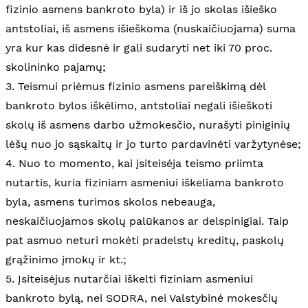
fizinio asmens bankroto byla) ir iš jo skolas išieško
antstoliai, iš asmens išieškoma (nuskaičiuojama) suma
yra kur kas didesnė ir gali sudaryti net iki 70 proc.
skolininko pajamų;
3. Teismui priėmus fizinio asmens pareiškimą dėl
bankroto bylos iškėlimo, antstoliai negali išieškoti
skolų iš asmens darbo užmokesčio, nurašyti piniginių
lėšų nuo jo sąskaitų ir jo turto pardavinėti varžytynėse;
4. Nuo to momento, kai įsiteisėja teismo priimta
nutartis, kuria fiziniam asmeniui iškeliama bankroto
byla, asmens turimos skolos nebeauga,
neskaičiuojamos skolų palūkanos ar delspinigiai. Taip
pat asmuo neturi mokėti pradelstų kreditų, paskolų
grąžinimo įmokų ir kt.;
5. Įsiteisėjus nutarčiai iškelti fiziniam asmeniui
bankroto bylą, nei SODRA, nei Valstybinė mokesčių