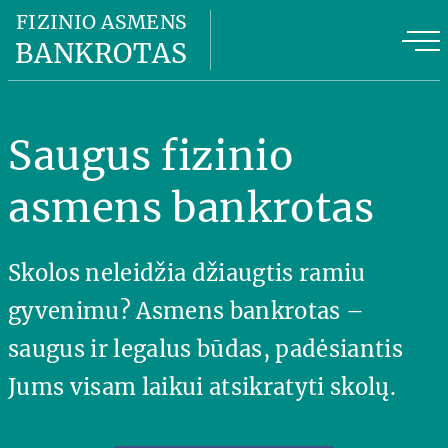
Fizinio asmens bankrotas
FIZINIO ASMENS
BANKROTAS
Fizinio asmens bankroto kaina
FAB privalumai
Saugus fizinio
FAB planas
asmens bankrotas
Naudinga informacija
Skolos neleidžia džiaugtis ramiu
Apie mus
gyvenimu? Asmens bankrotas –
Kontaktai
saugus ir legalus būdas, padėsiantis
Jums visam laikui atsikratyti skolų.