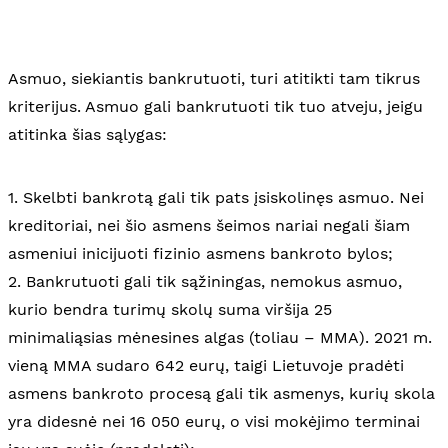
Asmuo, siekiantis bankrutuoti, turi atitikti tam tikrus
kriterijus. Asmuo gali bankrutuoti tik tuo atveju, jeigu
atitinka šias sąlygas:
1. Skelbti bankrotą gali tik pats įsiskolinęs asmuo. Nei
kreditoriai, nei šio asmens šeimos nariai negali šiam
asmeniui inicijuoti fizinio asmens bankroto bylos;
2. Bankrutuoti gali tik sąžiningas, nemokus asmuo,
kurio bendra turimų skolų suma viršija 25
minimaliąsias mėnesines algas (toliau – MMA). 2021 m.
vieną MMA sudaro 642 eurų, taigi Lietuvoje pradėti
asmens bankroto procesą gali tik asmenys, kurių skola
yra didesnė nei 16 050 eurų, o visi mokėjimo terminai