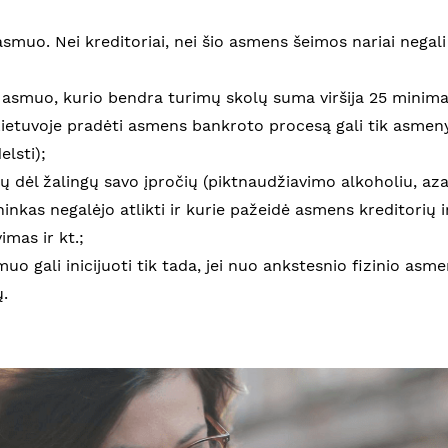
s asmuo. Nei kreditoriai, nei šio asmens šeimos nariai negal
s asmuo, kurio bendra turimų skolų suma viršija 25 minima
ietuvoje pradėti asmens bankroto procesą gali tik asmenys
elsti);
lų dėl žalingų savo įpročių (piktnaudžiavimo alkoholiu, aza
ninkas negalėjo atlikti ir kurie pažeidė asmens kreditorių 
mas ir kt.;
muo gali inicijuoti tik tada, jei nuo ankstesnio fizinio a
.