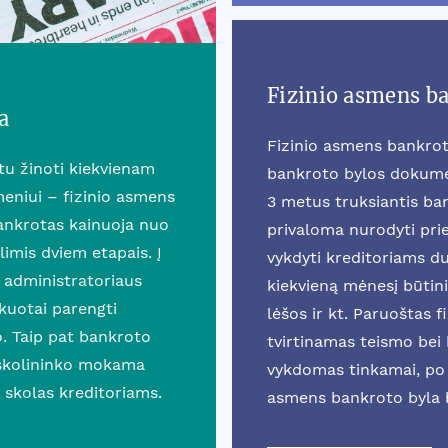
Fizinio asmens b
a
Fizinio asmens bankrot
rtu žinoti kiekvienam
bankroto bylos dokumen
eniui – fizinio asmens
3 metus truksiantis b
ankrotas kainuoja nuo
privaloma nurodyti prie
mis dviem etapais. Į
vykdyti kreditoriams du
 administratoriaus
kiekvieną mėnesį būtini
ikuotai parengti
lėšos ir kt. Paruoštas 
o. Taip pat bankroto
tvirtinamas teismo bei k
 skolininko mokama
vykdomas tinkamai, po 
 skolas kreditoriams.
asmens bankroto byla 