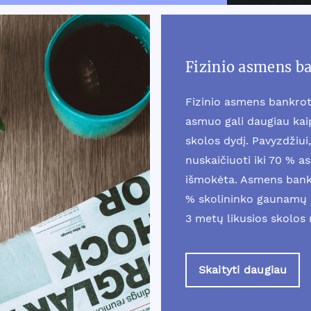
Fizinio asmens b
Fizinio asmens bankrot
asmuo gali daugiau ka
skolos dydį. Pavyzdžiui, 
nuskaičiuoti iki 70 % a
išmokėta. Asmens bankr
% skolininko gaunamų 
3 metų likusios skolos
Skaityti daugiau