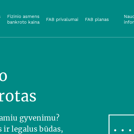
s
Fizinio asmens
Naud
FAB privalumai
FAB planas
bankroto kaina
info
o
rotas
 ramiu gyvenimu?
ir legalus būdas,