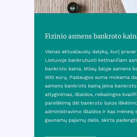
Fizinio asmens bankroto kain
Vienas aktualiausių dalykų, kurį prava
Lietuvoje bankrutuoti ketinančiam asm
bankroto kaina. Mūsų šalyje asmens b
900 eurų. Paslaugos suma mokama dali
asmens bankroto kainą įeina bankroto
atlyginimas, išlaidos, reikalingos kvalif
pareiškimą dėl bankroto bylos iškėlim
administravimo išlaidos ir kas mėnesį
gaunamų pajamų dalis, skirta padengti