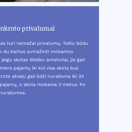
ankroto privalumai
as turi nemažai privalumų. Tokiu būdu
ip du kartus sumažinti mokamos
jeigu skolas išieško antstoliai, jie gali
smens pajamų iki kol visa skola bus
oto atveju gali būti nurašoma iki 33
pajamų, o skola mokama 3 metus. Po
 nurašomos.