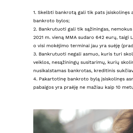
1. Skelbti bankrotą gali tik pats įsiskolinę
bankroto bylos;
2. Bankrutuoti gali tik sąžiningas, nemoku
2021 m. vieną MMA sudaro 642 eurų, taigi L
o visi mokėjimo terminai jau yra suėję (prad
3. Bankrutuoti negali asmuo, kuris turi sko
veiklos, nesąžiningų susitarimų, kurių skoli
nusikalstamas bankrotas, kreditinis sukčiavi
4. Pakartotinę bankroto bylą įsiskolinęs as
pabaigos yra praėję ne mažiau kaip 10 metų