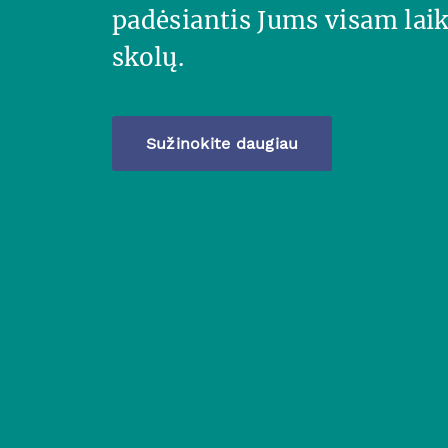
padėsiantis Jums visam laik
skolų.
Sužinokite daugiau