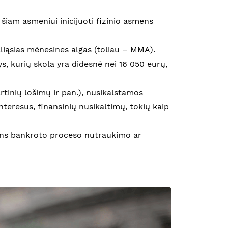
i šiam asmeniui inicijuoti fizinio asmens
liąsias mėnesines algas (toliau – MMA).
, kurių skola yra didesnė nei 16 050 eurų,
rtinių lošimų ir pan.), nusikalstamos
interesus, finansinių nusikaltimų, tokių kaip
smens bankroto proceso nutraukimo ar