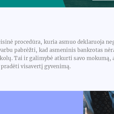
eisinė procedūra, kuria asmuo deklaruoja nega
varbu pabrėžti, kad asmeninis bankrotas nėra
 skolų. Tai ir galimybė atkurti savo mokumą,
 pradėti visavertį gyvenimą.