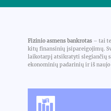
Fizinio asmens bankrotas
– tai t
kitų finansinių įsipareigojimų. S
laikotarpį atsikratyti slegiančių
ekonominių padarinių ir iš naujo