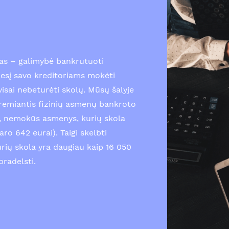
as – galimybė bankrutuoti
esį savo kreditoriams mokėti
isai nebeturėti skolų. Mūsų šalyje
emiantis fizinių asmenų bankroto
gi, nemokūs asmenys, kurių skola
ro 642 eurai). Taigi skelbti
urių skola yra daugiau kaip 16 050
pradelsti.