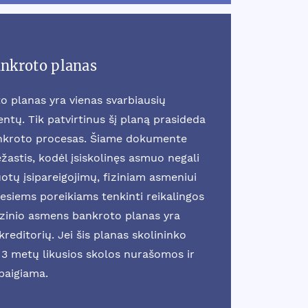
ankroto planas
o planas yra vienas svarbiausių
tų. Tik patvirtinus šį planą prasideda
ankroto procesas. Šiame dokumente
žastis, kodėl įsiskolinęs asmuo negali
otų įsipareigojimų, fiziniam asmeniui
esiems poreikiams tenkinti reikalingos
fizinio asmens bankroto planas yra
reditorių. Jei šis planas skolininko
3 metų likusios skolos nurašomos ir
baigiama.