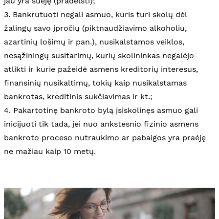
jau yra suėję (pradelsti);
3. Bankrutuoti negali asmuo, kuris turi skolų dėl
žalingų savo įpročių (piktnaudžiavimo alkoholiu,
azartinių lošimų ir pan.), nusikalstamos veiklos,
nesąžiningų susitarimų, kurių skolininkas negalėjo
atlikti ir kurie pažeidė asmens kreditorių interesus,
finansinių nusikaltimų, tokių kaip nusikalstamas
bankrotas, kreditinis sukčiavimas ir kt.;
4. Pakartotinę bankroto bylą įsiskolinęs asmuo gali
inicijuoti tik tada, jei nuo ankstesnio fizinio asmens
bankroto proceso nutraukimo ar pabaigos yra praėję
ne mažiau kaip 10 metų.