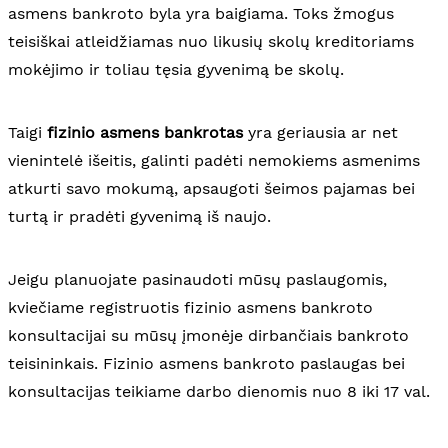
asmens bankroto byla yra baigiama. Toks žmogus
teisiškai atleidžiamas nuo likusių skolų kreditoriams
mokėjimo ir toliau tęsia gyvenimą be skolų.
Taigi
fizinio asmens bankrotas
yra geriausia ar net
vienintelė išeitis, galinti padėti nemokiems asmenims
atkurti savo mokumą, apsaugoti šeimos pajamas bei
turtą ir pradėti gyvenimą iš naujo.
Jeigu planuojate pasinaudoti mūsų paslaugomis,
kviečiame registruotis fizinio asmens bankroto
konsultacijai su mūsų įmonėje dirbančiais bankroto
teisininkais. Fizinio asmens bankroto paslaugas bei
konsultacijas teikiame darbo dienomis nuo 8 iki 17 val.