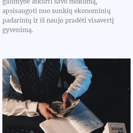
galimybė atkurti savo mokumą,
apsisaugoti nuo sunkių ekonominių
padarinių ir iš naujo pradėti visavertį
gyvenimą.