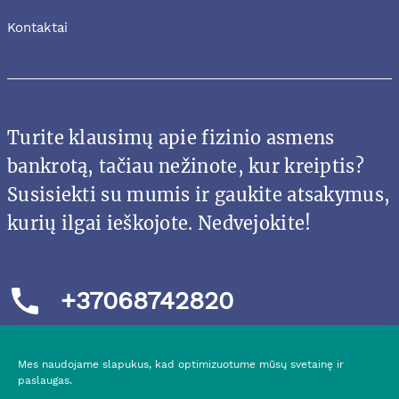
Kontaktai
Turite klausimų apie fizinio asmens
bankrotą, tačiau nežinote, kur kreiptis?
Susisiekti su mumis ir gaukite atsakymus,
kurių ilgai ieškojote. Nedvejokite!
+37068742820
Mes naudojame slapukus, kad optimizuotume mūsų svetainę ir
paslaugas.