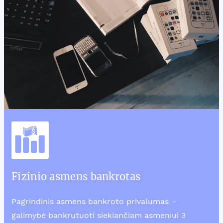
Fizinio asmens bankrotas
Pagrindinis asmens bankroto privalumas –
galimybė bankrutuoti siekiančiam asmeniui 3