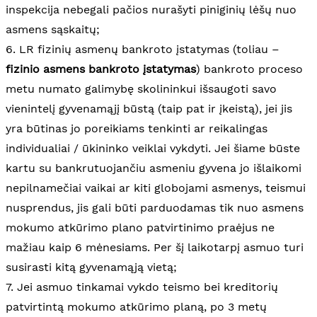
inspekcija nebegali pačios nurašyti piniginių lėšų nuo
asmens sąskaitų;
6. LR fizinių asmenų bankroto įstatymas (toliau –
fizinio asmens bankroto įstatymas
) bankroto proceso
metu numato galimybę skolininkui išsaugoti savo
vienintelį gyvenamąjį būstą (taip pat ir įkeistą), jei jis
yra būtinas jo poreikiams tenkinti ar reikalingas
individualiai / ūkininko veiklai vykdyti. Jei šiame būste
kartu su bankrutuojančiu asmeniu gyvena jo išlaikomi
nepilnamečiai vaikai ar kiti globojami asmenys, teismui
nusprendus, jis gali būti parduodamas tik nuo asmens
mokumo atkūrimo plano patvirtinimo praėjus ne
mažiau kaip 6 mėnesiams. Per šį laikotarpį asmuo turi
susirasti kitą gyvenamąją vietą;
7. Jei asmuo tinkamai vykdo teismo bei kreditorių
patvirtintą mokumo atkūrimo planą, po 3 metų