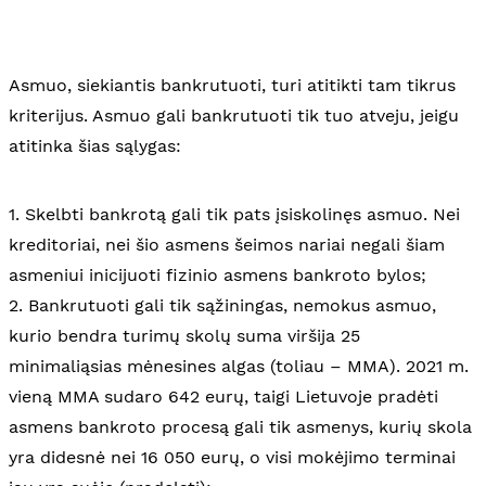
Asmuo, siekiantis bankrutuoti, turi atitikti tam tikrus
kriterijus. Asmuo gali bankrutuoti tik tuo atveju, jeigu
atitinka šias sąlygas:
1. Skelbti bankrotą gali tik pats įsiskolinęs asmuo. Nei
kreditoriai, nei šio asmens šeimos nariai negali šiam
asmeniui inicijuoti fizinio asmens bankroto bylos;
2. Bankrutuoti gali tik sąžiningas, nemokus asmuo,
kurio bendra turimų skolų suma viršija 25
minimaliąsias mėnesines algas (toliau – MMA). 2021 m.
vieną MMA sudaro 642 eurų, taigi Lietuvoje pradėti
asmens bankroto procesą gali tik asmenys, kurių skola
yra didesnė nei 16 050 eurų, o visi mokėjimo terminai