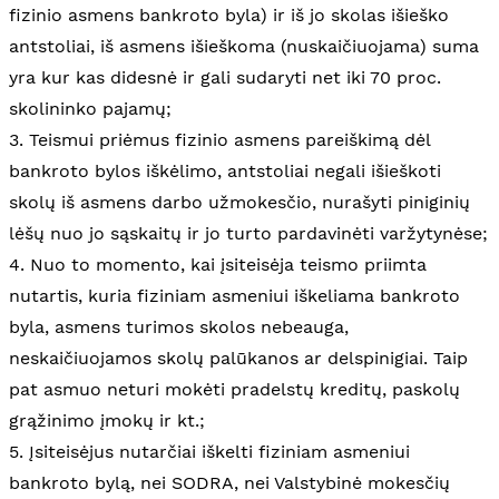
fizinio asmens bankroto byla) ir iš jo skolas išieško
antstoliai, iš asmens išieškoma (nuskaičiuojama) suma
yra kur kas didesnė ir gali sudaryti net iki 70 proc.
skolininko pajamų;
3. Teismui priėmus fizinio asmens pareiškimą dėl
bankroto bylos iškėlimo, antstoliai negali išieškoti
skolų iš asmens darbo užmokesčio, nurašyti piniginių
lėšų nuo jo sąskaitų ir jo turto pardavinėti varžytynėse;
4. Nuo to momento, kai įsiteisėja teismo priimta
nutartis, kuria fiziniam asmeniui iškeliama bankroto
byla, asmens turimos skolos nebeauga,
neskaičiuojamos skolų palūkanos ar delspinigiai. Taip
pat asmuo neturi mokėti pradelstų kreditų, paskolų
grąžinimo įmokų ir kt.;
5. Įsiteisėjus nutarčiai iškelti fiziniam asmeniui
bankroto bylą, nei SODRA, nei Valstybinė mokesčių