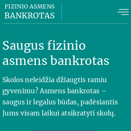
Fizinio asmens bankrotas
FIZINIO ASMENS
BANKROTAS
Fizinio asmens bankroto kaina
FAB privalumai
Saugus fizinio
FAB planas
asmens bankrotas
Naudinga informacija
Skolos neleidžia džiaugtis ramiu
Apie mus
gyvenimu? Asmens bankrotas –
Kontaktai
saugus ir legalus būdas, padėsiantis
Jums visam laikui atsikratyti skolų.