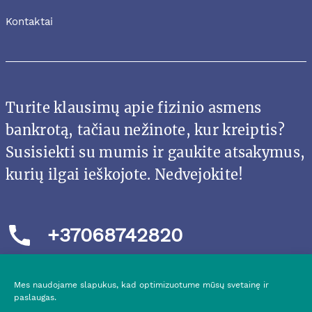
Kontaktai
Turite klausimų apie fizinio asmens
bankrotą, tačiau nežinote, kur kreiptis?
Susisiekti su mumis ir gaukite atsakymus,
kurių ilgai ieškojote. Nedvejokite!
+37068742820
Mes naudojame slapukus, kad optimizuotume mūsų svetainę ir
paslaugas.