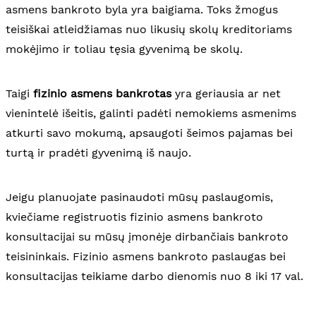
asmens bankroto byla yra baigiama. Toks žmogus
teisiškai atleidžiamas nuo likusių skolų kreditoriams
mokėjimo ir toliau tęsia gyvenimą be skolų.
Taigi
fizinio asmens bankrotas
yra geriausia ar net
vienintelė išeitis, galinti padėti nemokiems asmenims
atkurti savo mokumą, apsaugoti šeimos pajamas bei
turtą ir pradėti gyvenimą iš naujo.
Jeigu planuojate pasinaudoti mūsų paslaugomis,
kviečiame registruotis fizinio asmens bankroto
konsultacijai su mūsų įmonėje dirbančiais bankroto
teisininkais. Fizinio asmens bankroto paslaugas bei
konsultacijas teikiame darbo dienomis nuo 8 iki 17 val.