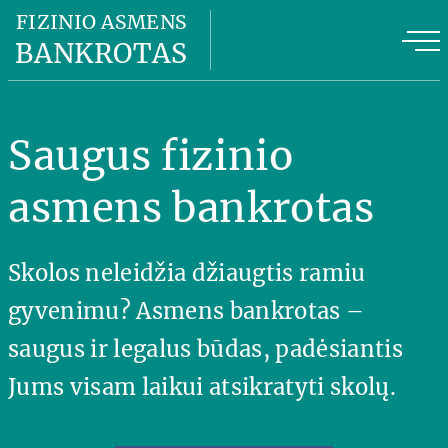
Fizinio asmens bankrotas
FIZINIO ASMENS
BANKROTAS
Fizinio asmens bankroto kaina
FAB privalumai
Saugus fizinio
FAB planas
asmens bankrotas
Naudinga informacija
Skolos neleidžia džiaugtis ramiu
Apie mus
gyvenimu? Asmens bankrotas –
Kontaktai
saugus ir legalus būdas, padėsiantis
Jums visam laikui atsikratyti skolų.