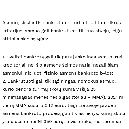
Asmuo, siekiantis bankrutuoti, turi atitikti tam tikrus
kriterijus. Asmuo gali bankrutuoti tik tuo atveju, jeigu
atitinka šias sąlygas:
1. Skelbti bankrotą gali tik pats įsiskolinęs asmuo. Nei
kreditoriai, nei šio asmens šeimos nariai negali šiam
asmeniui inicijuoti fizinio asmens bankroto bylos;
2. Bankrutuoti gali tik sąžiningas, nemokus asmuo,
kurio bendra turimų skolų suma viršija 25
minimaliąsias mėnesines algas (toliau – MMA). 2021 m.
vieną MMA sudaro 642 eurų, taigi Lietuvoje pradėti
asmens bankroto procesą gali tik asmenys, kurių skola
yra didesnė nei 16 050 eurų, o visi mokėjimo terminai