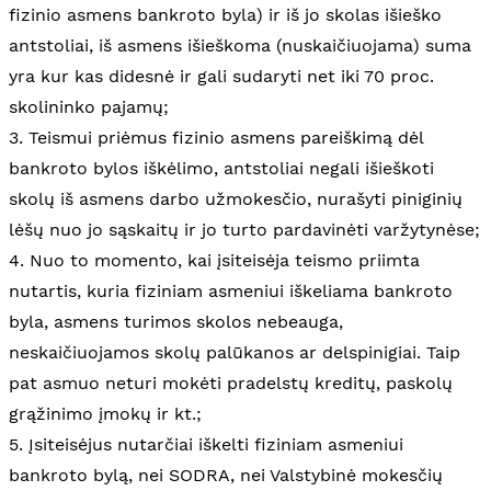
fizinio asmens bankroto byla) ir iš jo skolas išieško
antstoliai, iš asmens išieškoma (nuskaičiuojama) suma
yra kur kas didesnė ir gali sudaryti net iki 70 proc.
skolininko pajamų;
3. Teismui priėmus fizinio asmens pareiškimą dėl
bankroto bylos iškėlimo, antstoliai negali išieškoti
skolų iš asmens darbo užmokesčio, nurašyti piniginių
lėšų nuo jo sąskaitų ir jo turto pardavinėti varžytynėse;
4. Nuo to momento, kai įsiteisėja teismo priimta
nutartis, kuria fiziniam asmeniui iškeliama bankroto
byla, asmens turimos skolos nebeauga,
neskaičiuojamos skolų palūkanos ar delspinigiai. Taip
pat asmuo neturi mokėti pradelstų kreditų, paskolų
grąžinimo įmokų ir kt.;
5. Įsiteisėjus nutarčiai iškelti fiziniam asmeniui
bankroto bylą, nei SODRA, nei Valstybinė mokesčių