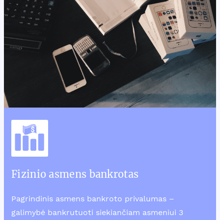
Fizinio asmens bankrotas
Pagrindinis asmens bankroto privalumas –
galimybė bankrutuoti siekiančiam asmeniui 3