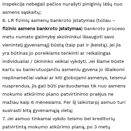
inspekcija nebegali pačios nurašyti piniginių lėšų nuo
asmens sąskaitų;
6. LR fizinių asmenų bankroto įstatymas (toliau –
fizinio asmens bankroto įstatymas
) bankroto proceso
metu numato galimybę skolininkui išsaugoti savo
vienintelį gyvenamąjį būstą (taip pat ir įkeistą), jei jis
yra būtinas jo poreikiams tenkinti ar reikalingas
individualiai / ūkininko veiklai vykdyti. Jei šiame būste
kartu su bankrutuojančiu asmeniu gyvena jo išlaikomi
nepilnamečiai vaikai ar kiti globojami asmenys, teismui
nusprendus, jis gali būti parduodamas tik nuo asmens
mokumo atkūrimo plano patvirtinimo praėjus ne
mažiau kaip 6 mėnesiams. Per šį laikotarpį asmuo turi
susirasti kitą gyvenamąją vietą;
7. Jei asmuo tinkamai vykdo teismo bei kreditorių
patvirtintą mokumo atkūrimo planą, po 3 metų