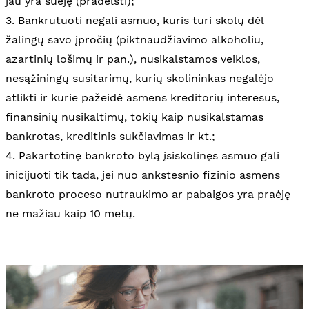
jau yra suėję (pradelsti);
3. Bankrutuoti negali asmuo, kuris turi skolų dėl
žalingų savo įpročių (piktnaudžiavimo alkoholiu,
azartinių lošimų ir pan.), nusikalstamos veiklos,
nesąžiningų susitarimų, kurių skolininkas negalėjo
atlikti ir kurie pažeidė asmens kreditorių interesus,
finansinių nusikaltimų, tokių kaip nusikalstamas
bankrotas, kreditinis sukčiavimas ir kt.;
4. Pakartotinę bankroto bylą įsiskolinęs asmuo gali
inicijuoti tik tada, jei nuo ankstesnio fizinio asmens
bankroto proceso nutraukimo ar pabaigos yra praėję
ne mažiau kaip 10 metų.