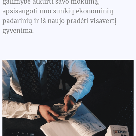
galimybė atkurti savo mokumą,
apsisaugoti nuo sunkių ekonominių
padarinių ir iš naujo pradėti visavertį
gyvenimą.